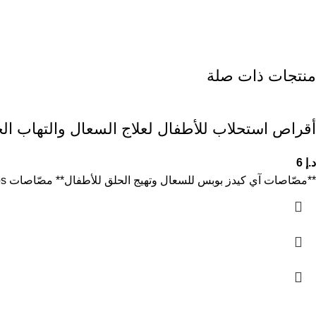
منتجات ذات صلة
أقراص استحلاب للأطفال لعلاج السعال والتهاب الحلق ds Pops
د.إ
6
**مصّاصات آي كيدز بوبس للسعال وتهيج الحلق للأطفال** مصّاصات I-Kids Pops مصممة خصيصًا للأطفال، تعتمد على البكتين للمساعدة في تهدئة