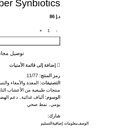
ber Synbiotics
د.إ
86
توصيل مجاني عند ال
إضافة إلى قائمة الأمنيات
رمز المنتج:
11/77
التصنيفات:
المعدة والأمعاء والت
منتجات طبيعية من الأعشاب التايل
الوسوم:
ألياف غذائية
,
دعم الهض
يومي
,
نمط صحي
شارك:
الوصف
معلومات إضافية
التسليم