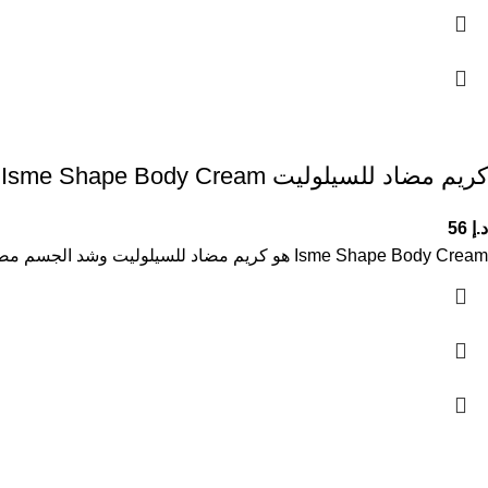
كريم مضاد للسيلوليت Isme Shape Body Cream
د.إ
56
Isme Shape Body Cream هو كريم مضاد للسيلوليت وشد الجسم مصمم لتقليل مظهر السيلوليت وتحسين مرونة البشرة وتنعيمها. يساعد على