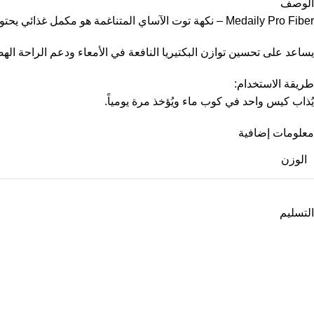
الوصف
Medaily Pro Fiber – نكهة توت الآساي المتناغمة هو مكمل غذائي يحتوي على مزيج من البروبيوتيك والألياف لدعم صحة الجهاز الهضمي. يتميز بطعم التوت مع تركيبة سهلة الاستخدام ضمن الروتين اليومي.
يساعد على تحسين توازن البكتيريا النافعة في الأمعاء ودعم الراحة اله
طريقة الاستخدام:
يُذاب كيس واحد في كوب ماء ويُؤخذ مرة يومياً.
معلومات إضافية
الوزن
التسليم