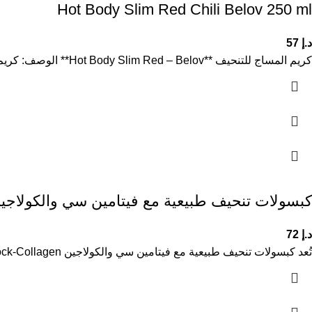
Hot Body Slim Red Chili Belov 250 ml
د.إ
57
كريم المساج للتنحيف **Hot Body Slim Red – Belov** الوصف: كريم مساج مضاد للسيلوليت يساعد على تقليل الحجم بشكل فعّال،
كبسولات تنحيف طبيعية مع فيتامين سي والكولاجين r-B-Bock-Collagen
د.إ
72
تُعد كبسولات تنحيف طبيعية مع فيتامين سي والكولاجين Car-B-Bock-Collagen مكملًا غذائيًا متكاملًا مصممًا لدعم التحكم في الوزن وتعزيز مظهر البشرة