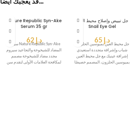
قد يعجبك أيضاً…
جل تبييض وإصلاح محيط العين
Nature Republic Syn-Ake
Serum 35 gr
Snail Eye Gel
د.إ
65
د.إ
62
جل محيط العين بميوسين الحلزون:
سيروم Nature Republic Syn-Ake
شباب وإشراقة متجددة استعيدي
المضاد للشيخوخة والتجاعيد سيروم
إشراقة عينيك مع جل محيط العين
مجدد مضاد للشيخوخة مصمم
بميوسين الحلزون، المصمم خصيصًا
لمكافحة العلامات الأولى لتقدم سن
للعناية
البشرة، بتركيبة مبتكرة