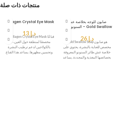
منتجات ذات صلة
صابون للوجه بخلاصة عش
Collagen Crystal Eye Mask
السنونو النقية – Gold Swallow
Soap
د.إ
13
يُعد Collagen Crystal Eye Mask قناعًا
د.إ
26
مخصصًا لمنطقة حول العين، غنيًا
Gold Swallow Soap هو صابون
بالكولاجين لدعم ترطيب البشرة
مخصص للعناية بالبشرة، يحتوي على
وتحسين مظهرها. يساعد هذا القناع
خلاصة عش طائر السنونو المعروفة
بخصائصها المغذية والمجددة. يساعد
على