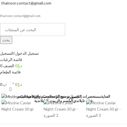
thainoor.contact@gmail.com
thainoor.contact@gmail.com
بحث
تسجيل الدخول/التسجيل
قائمة الرغبات
د.إ
0
الصنف
0
قائمة الطعام
د.إ
0
الصنف
0
انقر للتكبير
العناية
مستحضرات التجميل
توضيح
الوجه
الجسم والرفاهية
الشعر
شاي تايلاندي
البلسم والزيوت التايلاندية