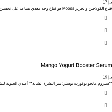
د.إ
17
قناع الكولاجين والحرير Moods هو قناع وجه مغذي يساعد على تحسين ملمس البشرة ومنحها نعومة طبيعية. يحتوي القناع على الكولاجين
Mango Yogurt Booster Serum
د.إ
19
**سيروم مانجو يوغورت بوستر: سر البشرة الشابة** أعيدي الحيوية لب