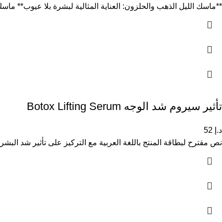
**ماسك الليل الذهب والحلزون: العناية المثالية لبشرة بلا عيوب** ماسك الليل Gold & Snail هو علاج ليلي مركز غن
تأثير سيروم شد الوجه Botox Lifting Serum
د.إ
52
نص مقترح لبطاقة المنتج باللغة العربية مع التركيز على تأثير شد البش