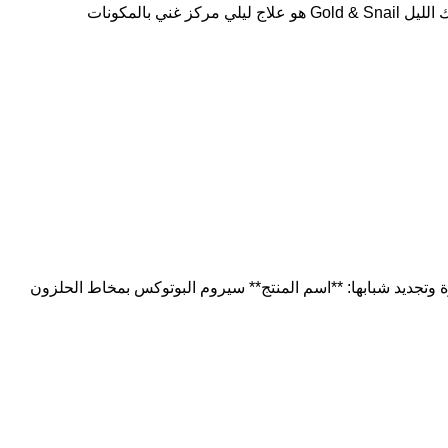
ي بالمكونات
رة وتجديد شبابها: **اسم المنتج** سيروم البوتوكس بمخاط الحلزون