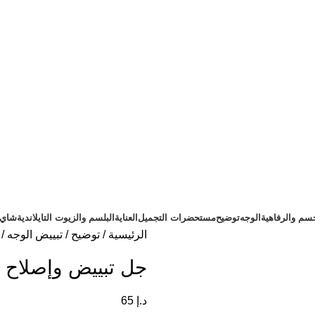
سم والرفاهية
الوجه
توضيح
مستحضرات التجميل
العناية
البلسم والزيوت التايلاندية
شاي ت
الرئيسية
توضيح
تبييض الوجه
جل تبييض وإصلاح محيط الع
د.إ
65