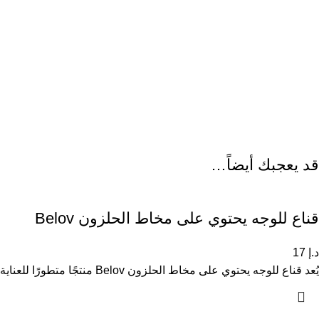
قد يعجبك أيضاً…
قناع للوجه يحتوي على مخاط الحلزون Belov
د.إ
17
يُعد قناع للوجه يحتوي على مخاط الحلزون Belov منتجًا متطورًا للعناية بالبشرة، غنيًا بمستخلص مخاط الحلزون المعروف بخصائصه المرطبة والمجددة.