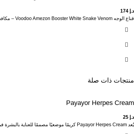
د.إ
174
قناع الوجه Voodoo Amezon Booster White Snake Venom – مكافحة التجاعيد وتجديد إشراقة البشرة **وصف المنتج:** قناع الوجه Voodoo Amezon
منتجات ذات صلة
Payayor Herpes Cream
د.إ
25
يُعد Payayor Herpes Cream كريمًا موضعيًا مصممًا للعناية بالبشرة في حالات ظهور الهربس الجلدي، حيث يساعد على تهدئة البشرة وتقليل