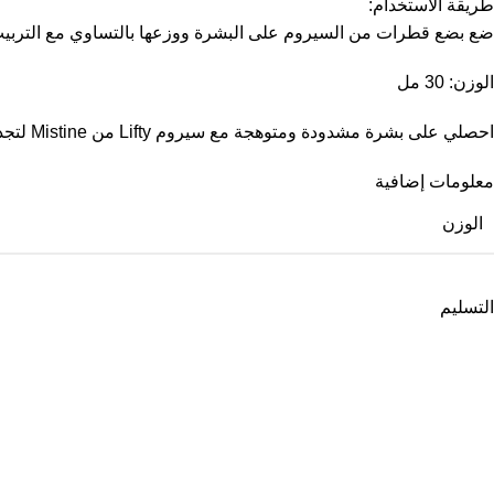
طريقة الاستخدام:
ضع بضع قطرات من السيروم على البشرة ووزعها بالتساوي مع التربيت ا
الوزن: 30 مل
احصلي على بشرة مشدودة ومتوهجة مع سيروم Lifty من Mistine لتجديد ونحت ملامح الوجه.
معلومات إضافية
الوزن
التسليم