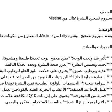
الوصف
سيروم تصحيح البشرة Lifty من Mistine
الوصف:
يقدم سيروم تصحيح البشرة Lifty من Mistine، المصنوع من مكونات طبيعية، تأثيرًا لنحت الوجه وشد البشرة. مع الاستخدام المنتظم، يمنح السيروم تأثير شد واضح، يعزز تجديد خلايا البشرة ويحسن مظهرها العام.
المميزات والفوائد:
* **تأثير شد ونحت الوجه:** يمنح ملامح الوجه تحديدًا طبيعيًا ومشدودًا.
* **تجديد وتحسين البشرة:** يعزز صحة البشرة ويجدد الخلايا التالفة.
* **تغذية وترطيب عميق:** يحتوي على خلاصة اللوز الحلو لترطيب الب
* **استعادة حماية الخلايا:** البروتينات الطبيعية من الصويا تحافظ على
* **إشراقة صحية:** الجسيمات اللؤلؤية الطبيعية تمنح البشرة توهجًا صحي
* **تقليل التجاعيد العميقة:** الأعشاب البحرية الغنية بالكولاجين تعمل ع
* **حماية من الشيخوخة:** يحتوي على إنزيمات Q10 لمكافحة علامات تقدم العمر.
* **ملائم لجميع أنواع البشرة:** مناسب للاستخدام المتكرر واليومي.