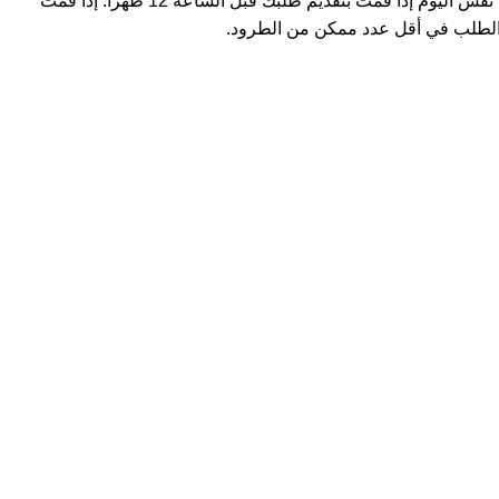
استثنائية، يتم شحن المنتجات في نفس اليوم إذا قمت بتقديم طلبك قبل الساعة 12 ظهراً. إذا قمت
لطلب في أقل عدد ممكن من الطرود.