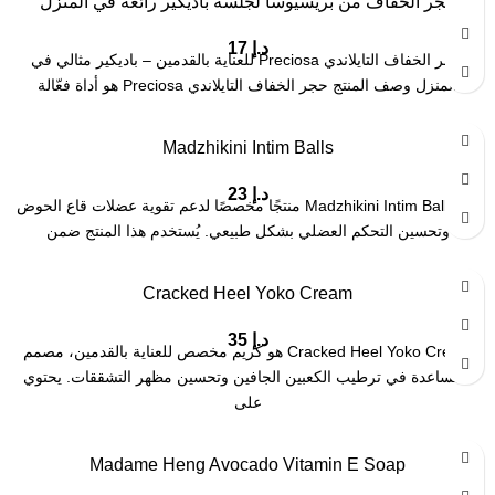
حجر الخفاف من بريسيوسا لجلسة باديكير رائعة في المنزل
د.إ
17
حجر الخفاف التايلاندي Preciosa للعناية بالقدمين – باديكير مثالي في
المنزل وصف المنتج حجر الخفاف التايلاندي Preciosa هو أداة فعّالة
Madzhikini Intim Balls
د.إ
23
يُعد Madzhikini Intim Balls منتجًا مخصصًا لدعم تقوية عضلات قاع الحوض
وتحسين التحكم العضلي بشكل طبيعي. يُستخدم هذا المنتج ضمن
Cracked Heel Yoko Cream
د.إ
35
Cracked Heel Yoko Cream هو كريم مخصص للعناية بالقدمين، مصمم
للمساعدة في ترطيب الكعبين الجافين وتحسين مظهر التشققات. يحتوي
على
Madame Heng Avocado Vitamin E Soap