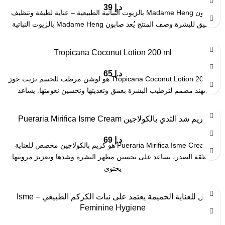
د.إ
39
صابون Madame Heng بالزيوت النباتية الطبيعية – عناية لطيفة وتنظيف
عميق للبشرة وصف المنتج يُعد صابون Madame Heng بالزيوت النباتية
Tropicana Coconut Lotion 200 ml
د.إ
65
Tropicana Coconut Lotion 200 ml هو لوشن مرطب للجسم بزيت جوز
الهند مصمم لترطيب البشرة بعمق وتغذيتها وتحسين نعومتها. يساعد
كريم شد الثدي بالكولاجين Pueraria Mirifica Isme Cream
د.إ
69
Pueraria Mirifica Isme Cream هو كريم بالكولاجين مخصص للعناية
بمنطقة الصدر، يساعد على تحسين مظهر البشرة وشدها وتعزيز مرونتها.
يحتوي
جل للعناية الحميمة يعتمد على نبات الكركم الطبيعي – Isme
Feminine Hygiene