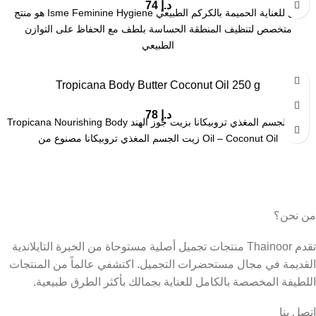
د.إ
74
جل للعناية الحميمة بالكركم الطبيعي Isme Feminine Hygiene هو منتج
متخصص لتنظيف المنطقة الحساسة بلطف مع الحفاظ على التوازن
الطبيعي
Tropicana Body Butter Coconut Oil 250 g
د.إ
78
زيت الجسم المغذي تروبيكانا بزيت جوز الهند Tropicana Nourishing Body
Oil – Coconut Oil زيت الجسم المغذي تروبيكانا مصنوع من
من نحن؟
تقدم Thainoor منتجات تجميل أصلية مستوحاة من الخبرة التايلاندية
القديمة في مجال مستحضرات التجميل. اكتشفي عالماً من المنتجات
اللطيفة المخصصة بالكامل للعناية بجمالك بأكثر الطرق طبيعية.
اتصل بنا