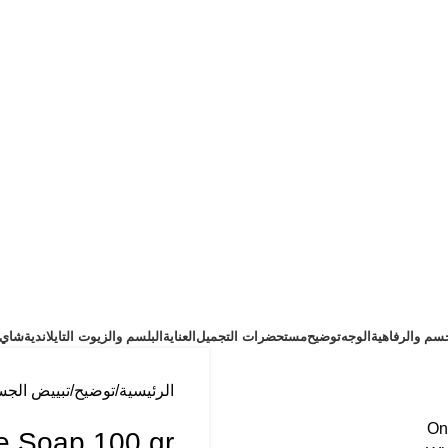
سم والرفاهية
الوجه
توضيح
مستحضرات التجميل
العناية
البلسم والزيوت التايلاندية
شاي ت
الرئيسية
توضيح
تبييض الج
te Soap 100 gr