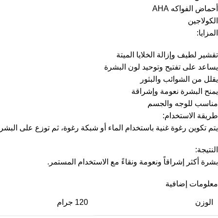
أحماض الفواكه AHA
الكولاجين
المزايا:
تقشير لطيف وإزالة الخلايا الميتة
يساعد على تفتيح وتوحيد لون البشرة
يقلل من الشوائب والبثور
يمنح البشرة نعومة وإشراقة
مناسب للوجه والجسم
طريقة الاستخدام:
يتم تكوين رغوة غنية باستخدام الماء أو شبكة رغوة، ثم توزع على البشرة وتترك لمدة 3 إلى 5 دقائق قبل الشطف جيداً بالماء. يستخدم بانتظا
النتيجة:
بشرة أكثر إشراقاً ونعومة ونقاءً مع الاستخدام المستمر.
معلومات إضافية
الوزن
120 جرام