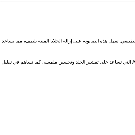
توازنها الطبيعي. تعمل هذه الصابونة على إزالة الخلايا الميتة بلطف، مما يساعد
تحتوي تركيبتها على مكونات فعالة مثل الجلوتاثيون المعروف بخصائصه في تفتيح البشرة، إلى جانب فيتامين E ومزيج من أحماض الفواكه AHA التي تساعد على تقشير الجلد وتحسين ملمسه. كما تساهم في تقليل