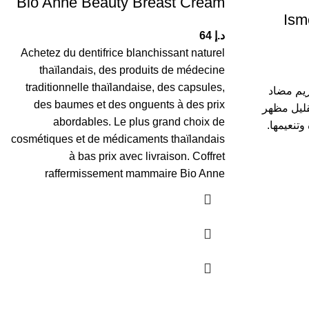
Bio Anne Beauty Breast Cream
ضاد للسيلوليت Isme
د.إ
64
Achetez du dentifrice blanchissant naturel
thaïlandais, des produits de médecine
traditionnelle thaïlandaise, des capsules,
Isme Sha هو كريم مضاد
des baumes et des onguents à des prix
ليل مظهر
abordables.
Le plus grand choix de
تنعيمها.
cosmétiques et de médicaments thaïlandais
à bas prix avec livraison.
Coffret
raffermissement mammaire Bio A
nne