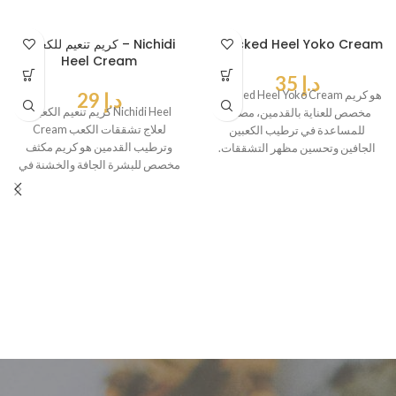
Cracked Heel Yoko Cream
كريم تنعيم للكعبين – Nichidi
Heel Cream
د.إ
35
Cracked Heel Yoko Cream هو كريم
د.إ
29
كريم تنعيم الكعبين Nichidi Heel
مخصص للعناية بالقدمين، مصمم
Cream لعلاج تشققات الكعب
للمساعدة في ترطيب الكعبين
وترطيب القدمين هو كريم مكثف
الجافين وتحسين مظهر التشققات.
مخصص للبشرة الجافة والخشنة في
يحتوي على
القدمين