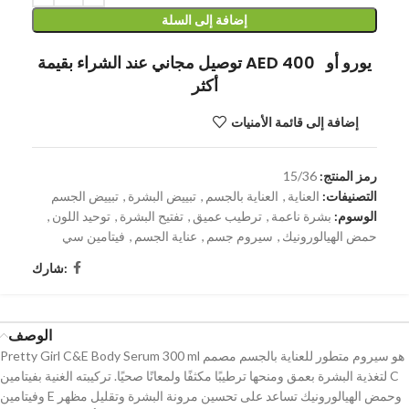
إضافة إلى السلة
توصيل مجاني عند الشراء بقيمة AED 400 يورو أو
أكثر
إضافة إلى قائمة الأمنيات
رمز المنتج:
15/36
التصنيفات:
العناية
,
العناية بالجسم
,
تبييض البشرة
,
تبييض الجسم
الوسوم:
بشرة ناعمة
,
ترطيب عميق
,
تفتيح البشرة
,
توحيد اللون
,
حمض الهيالورونيك
,
سيروم جسم
,
عناية الجسم
,
فيتامين سي
شارك:
الوصف
Pretty Girl C&E Body Serum 300 ml هو سيروم متطور للعناية بالجسم مصمم
لتغذية البشرة بعمق ومنحها ترطيبًا مكثفًا ولمعانًا صحيًا. تركيبته الغنية بفيتامين C
وفيتامين E وحمض الهيالورونيك تساعد على تحسين مرونة البشرة وتقليل مظهر