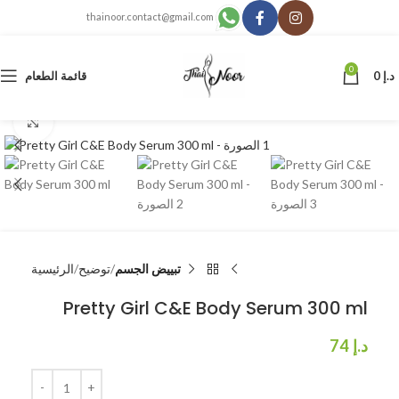
thainoor.contact@gmail.com
0
د.إ
0
قائمة الطعام
انقر للتكبير
تبييض الجسم
توضيح
الرئيسية
Pretty Girl C&E Body Serum 300 ml
د.إ
74