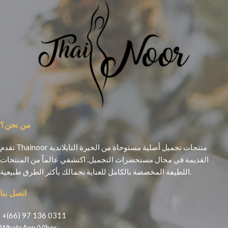
من نحن؟
تقدم Thainoor منتجات تجميل أصلية مستوحاة من الخبرة التايلاندية
القديمة في مجال مستحضرات التجميل. اكتشفي عالماً من المنتجات
اللطيفة المخصصة بالكامل للعناية بجمالك بأكثر الطرق طبيعية.
اتصل بنا
+(66) 97 136 0311
WhatsApp
/
Viber