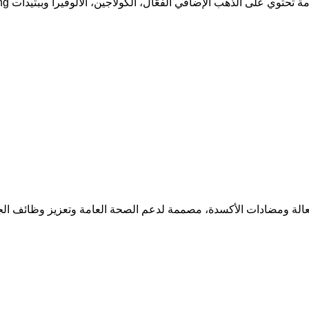
على الذهب الإضافي الفعّال، الكولاجين، الألوفيرا وببتيدات Bio Lifting.
فعالة ومضادات الأكسدة، مصممة لدعم الصحة العامة وتعزيز وظائف ال