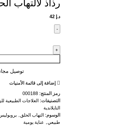
رذاذ لالتهاب الحلق – uth Spray
د.إ
42
توصيل مجاني عند ال
إضافة إلى قائمة الأمنيات
رمز المنتج:
000188
التصنيفات:
العلاجات الطبيعية للزك
التايلاندية
الوسوم:
التهاب الحلق
,
بروبوليس
طبيعي
,
عناية يومية