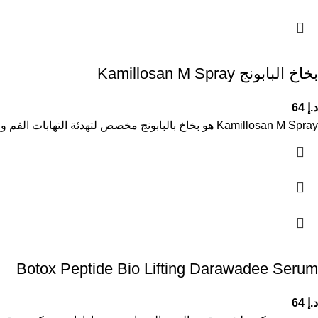
بخاخ البابونج Kamillosan M Spray
د.إ
64
Kamillosan M Spray هو بخاخ بالبابونج مخصص لتهدئة التهابات الفم والحلق والعناية باللثة. يحتوي على مستخلص البابونج المعروف بخصائصه المهدئة
Botox Peptide Bio Lifting Darawadee Serum
د.إ
64