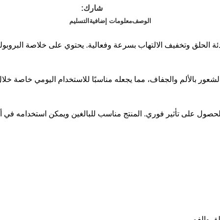
شارك:
الوصف
معلومات إضافية
التسليم
Propolis هو منتج طبيعي مصمم لتهدئة الحلق وتخفيف الالتهاب بسرعة وفعالية. يحتوي عل
 الشعور بالألم والجفاف، مما يجعله مناسبًا للاستخدام اليومي خاصة خل
صول على تأثير فوري. المنتج مناسب للبالغين ويمكن استخدامه في أ
ق والفم.