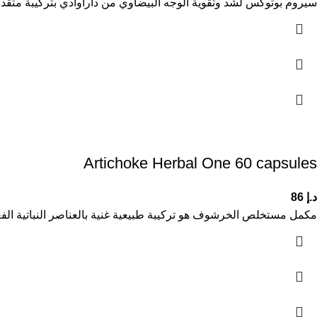
سيروم بوتوكس لشد وتقوية الوجه البيضاوي من داراوادي بتركيبة متقدمة تحتوي 
Artichoke Herbal One 60 capsules
د.إ
86
مكمل مستخلص الخرشوف هو تركيبة طبيعية غنية بالعناصر النباتية ال