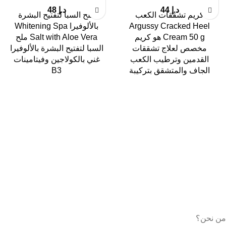
د.إ
44
د.إ
48
كريم تشققات الكعب
ملح السبا لتفتيح البشرة
Argussy Cracked Heel
بالألوفيرا Whitening Spa
Cream 50 g هو كريم
Salt with Aloe Vera ملح
مخصص لعلاج تشققات
السبا لتفتيح البشرة بالألوفيرا
القدمين وترطيب الكعب
غني بالكولاجين وفيتامينات
الجاف والمتشقق بتركيبة
B3
من نحن؟