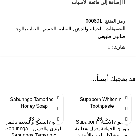
إضافة إلى قائمة الأمنيات
رمز المنتج:
000601
التصنيفات:
الحمام والدش
,
العناية بالجسم
,
العناية بالوجه
,
صابون طبيعي
شارك:
قد يعجبك أيضاً…
Sabunnga Tamarind &
Supaporn Whitening
Honey Soap
Toothpaste
د.إ
26
د.إ
33
معجون الأسنان Supaporn
صابون التفتيح والتنعيم بالتمر
بأوراق الجوافة يعمل بفعالية
الهندي والعسل – Sabunnga
ضد مشاكل الفم والأسنان
Sabunnga Tamarin &