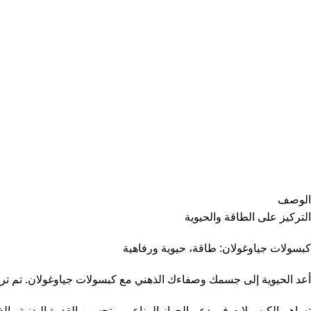
الوصف
التركيز على الطاقة والحيوية
كبسولات جياوغولان: طاقة، حيوية ورفاهية
أعد الحيوية إلى جسمك وصفاءك الذهني مع كبسولات جياوغولان. تم تركي
تساهم الكبسولات في دعم الجهاز المناعي، وتحسين القدرة البدنية وال