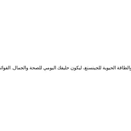
طاقة الحيوية للجينسنغ، ليكون حليفك اليومي للصحة والجمال. الفوائد