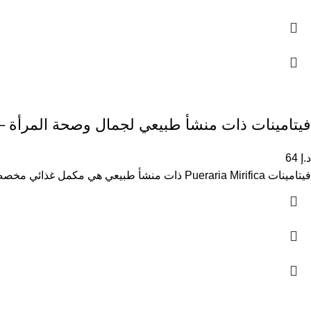
فيتامينات ذات منشأ طبيعي لجمال وصحة المرأة – ueraria Mirifica
د.إ
64
فيتامينات Pueraria Mirifica ذات منشأ طبيعي هي مكمل غذائي مخصص لدعم صحة وجمال المرأة بتركيبة غنية بمركبات فيتوأستروجين النباتية. تساعد