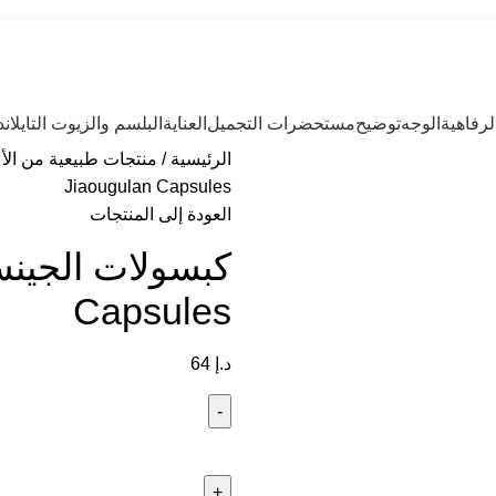
رفاهية
الوجه
توضيح
مستحضرات التجميل
العناية
البلسم والزيوت التايلاند
الرئيسية
منتجات طبيعية من الأع
Jiaougulan Capsules
العودة إلى المنتجات
Capsules
د.إ
64