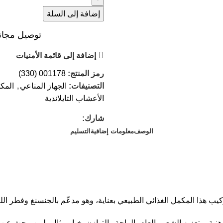
إضافة إلى السلة
توصيل مجاني عند ال
إضافة إلى قائمة الأمنيات
رمز المنتج:
001178 (330)
التصنيفات:
الجهاز المناعي
,
المكم
الأعشاب التايلاندية
شارك:
الوصف
معلومات إضافية
التسليم
ب هذا المكمل الغذائي الطبيعي بعناية، وهو مدعّم بالجنسنغ وفطر ال
ذهنية، وتعزيز الشعور العام بالراحة والتوازن. خيار مثالي لمن يبحث