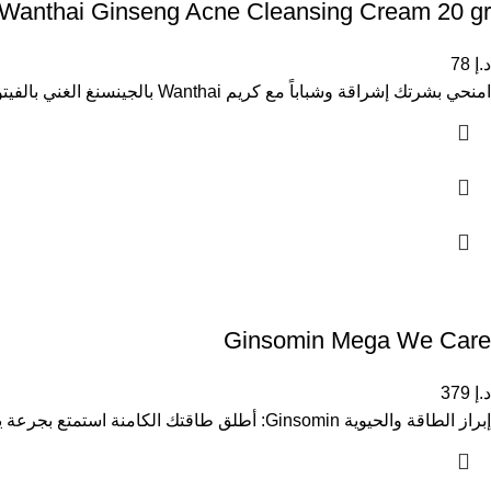
Wanthai Ginseng Acne Cleansing Cream 20 gr
د.إ
78
امنحي بشرتك إشراقة وشباباً مع كريم Wanthai بالجينسنغ الغني بالفيتونترينتس. يساعد الكريم على تحفيز إنتاج الكولاجين، شد البشرة، وتقليل ظهور
Ginsomin Mega We Care
د.إ
379
إبراز الطاقة والحيوية Ginsomin: أطلق طاقتك الكامنة استمتع بجرعة يومية من الطاقة والحيوية مع Ginsomin. بفضل تركيبته المعتمدة على الجنسنغ