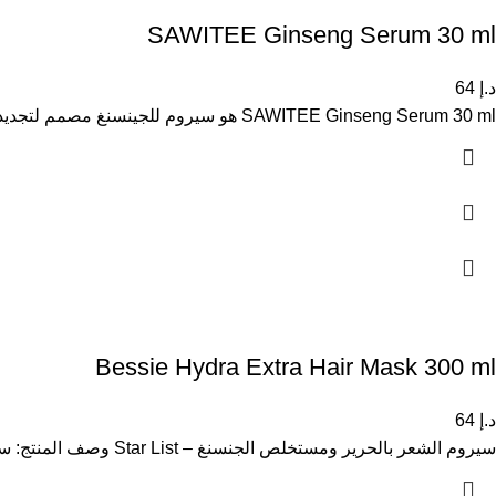
SAWITEE Ginseng Serum 30 ml
د.إ
64
SAWITEE Ginseng Serum 30 ml هو سيروم للجينسنغ مصمم لتجديد البشرة وتحسين مرونتها وتقليل علامات التقدم في السن. يساعد على
Bessie Hydra Extra Hair Mask 300 ml
د.إ
64
سيروم الشعر بالحرير ومستخلص الجنسنغ – Star List وصف المنتج: سيروم مصمم خصيصاً لتقوية وتجديد الشعر التالف. غني بمستخلص الجنسنغ،