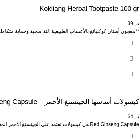
Kokliang Herbal Tootpaste 100 gr
د.إ
39
**معجون أسنان كوكليانغ بالأعشاب الطبيعية: لثة صحية وحماية متكامل
كبسولات أساسها الجينسنغ الأحمر – Red Ginseng Capsule
د.إ
64
Red Ginseng Capsule هي كبسولات تعتمد على الجينسنغ الأحمر المعروف بخصائصه الداعمة للصحة العامة والطاقة. يُستخدم الجينسنغ منذ قرون في