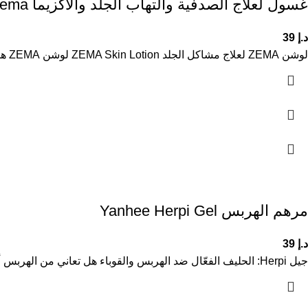
غسول لعلاج الصدفية والتهاب الجلد والأكزيما Zema
د.إ
39
لوشن ZEMA لعلاج مشاكل الجلد ZEMA Skin Lotion لوشن ZEMA هو الحل الأمثل للأشخاص الذين يعانون من أمراض الجلد المختلفة.
مرهم الهربس Yanhee Herpi Gel
د.إ
39
جيل Herpi: الحليف الفعّال ضد الهربس والقوباء هل تعاني من الهربس أو القوباء؟ جيل Herpi هو الحل الطبيعي الذي تحتاجه.