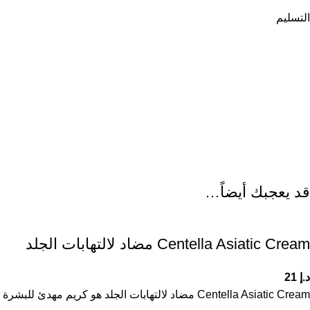
التسليم
قد يعجبك أيضاً…
Centella Asiatic Cream مضاد لالتهابات الجلد
د.إ
21
Centella Asiatic Cream مضاد لالتهابات الجلد هو كريم مهدئ للبشرة يحتوي على مستخلص السنتيلا الآسيوية المعروف بخصائصه في تهدئة الالتهابات