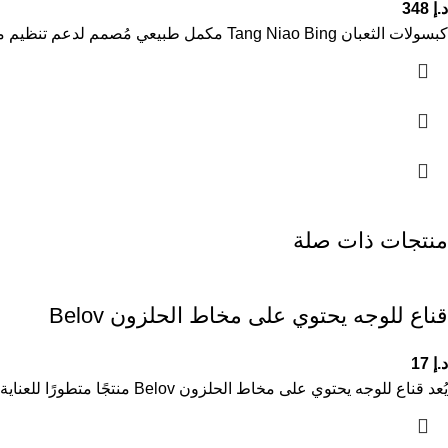
د.إ
348
كبسولات الثعبان Tang Niao Bing مكمل طبيعي مُصمم لدعم تنظيم مستوى السكر في الدم لمرضى السكري من النوع الأول والثاني.
منتجات ذات صلة
قناع للوجه يحتوي على مخاط الحلزون Belov
د.إ
17
يُعد قناع للوجه يحتوي على مخاط الحلزون Belov منتجًا متطورًا للعناية بالبشرة، غنيًا بمستخلص مخاط الحلزون المعروف بخصائصه المرطبة والمجددة.