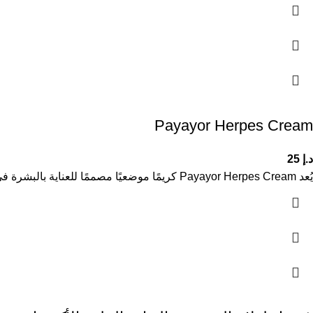
Payayor Herpes Cream
د.إ
25
يُعد Payayor Herpes Cream كريمًا موضعيًا مصممًا للعناية بالبشرة في حالات ظهور الهربس الجلدي، حيث يساعد على تهدئة البشرة وتقليل