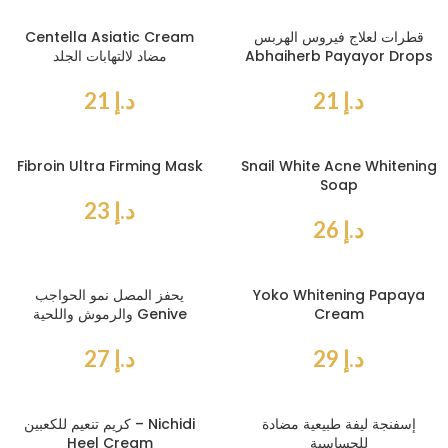
قطرات لعلاج فيروس الهربس
Centella Asiatic Cream
Abhaiherb Payayor Drops
مضاد لالتهابات الجلد
د.إ
21
د.إ
21
Fibroin Ultra Firming Mask
Snail White Acne Whitening
Soap
د.إ
23
د.إ
26
Yoko Whitening Papaya
يحفز المصل نمو الحواجب
Cream
والرموش واللحية Genive
د.إ
29
د.إ
27
إسفنجة ليفة طبيعية مضادة
كريم تنعيم للكعبين – Nichidi
للحساسية
Heel Cream