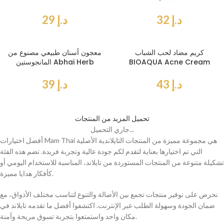
د.إ
32
د.إ
29
كريم مضاد لحب الشباب
معجون أسنان طبيعي مصنوع من
BIOAQUA Acne Cream
المانجوستين Abhai Herb
د.إ
43
د.إ
39
تحميل المزيد من المنتجات
جاري التحميل...
أفضل اختيارات Mam Thai هي مجموعة مميزة من المنتجات التايلاندية الأصلية
التي تم اختيارها بعناية لتقدم لكم جودة عالية وتجربة فريدة. تضم هذه الفئة
تشكيلة متنوعة من المنتجات المستوردة من تايلاند، المناسبة للاستخدام اليومي أو
كأفكار هدايا مميزة.
نحرص على توفير منتجات تجمع بين الأصالة والتنوع لتناسب مختلف الأذواق، مع
ضمان الجودة وسهولة الطلب عبر الإنترنت. اكتشفوا أفضل ما تقدمه تايلاند في
مكان واحد واستمتعوا بتجربة تسوق مريحة وآمنة.