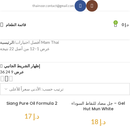
thainoor.contact@gmail.com
0
د.إ
0
قائمة الطعام
أفضل اختيارات Mam Thai
الرئيسية
عرض 1–12 من أصل 22 نتيجة
إظهار الشريط الجانبي
عرض
9
24
36
جل مضاد للنقاط السوداء – Gel
Siang Pure Oil Formula 2
Hut Mun White
د.إ
17
د.إ
18