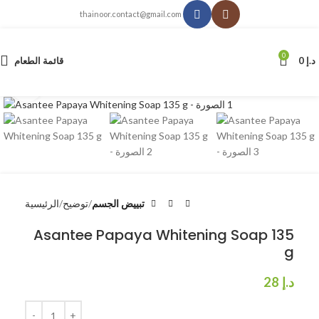
thainoor.contact@gmail.com
0
د.إ
0
قائمة الطعام
انقر للتكبير
تبييض الجسم
توضيح
الرئيسية
Asantee Papaya Whitening Soap 135
g
د.إ
28