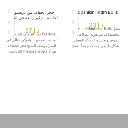
Madzhikini Intim Balls
حجر الخفاف من بريسيوسا
لجلسة باديكير رائعة في المنزل
د.إ
23
يُعد Madzhikini Intim Balls منتجًا
د.إ
17
حجر الخفاف التايلاندي Preciosa
مخصصًا لدعم تقوية عضلات قاع
للعناية بالقدمين – باديكير مثالي في
الحوض وتحسين التحكم العضلي
المنزل وصف المنتج حجر الخفاف
بشكل طبيعي. يُستخدم هذا المنتج
التايلاندي Preciosa هو أداة فعّالة
ضمن