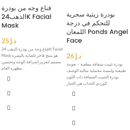
قناع وجه من بودرة
بودرة زيتية سحرية
الذهب24K Facial
للتحكم في درجة
Mask
اللمعان Ponds Angel
Face
د.إ
25
قناع وجه من بودرة الذهب 24K Facial
د.إ
26
Mask هو منتج فاخر للعناية بالبشرة
مصمم لتعزيز إشراقة الوجه وتحسين
بودرة تثبيت شفافة مطفية – نعومة
مظهره العام.
طبيعية ولمسة مخملية مثالية الوصف
بودرة التثبيت الشفافة ذات اللون
الوردي الجذاب هي الخيار