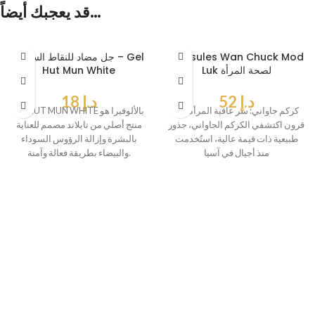
قد يعجبك أيضاً…
Capsules Wan Chuck Mod
جل مضاد للنقاط السوداء – Gel
Luk لصحة المرأة
Hut Mun White
د.إ
52
د.إ
18
كركم جاواني: سر عافية المرأة منذ
جل HUT MUN WHITE بالألوفيرا هو
قرون اكتشفي الكركم الجاواني، جذور
منتج أصلي من تايلاند مصمم للعناية
طبيعية ذات قيمة عالية، استُخدمت
بالبشرة وإزالة الرؤوس السوداء
منذ أجيال في آسيا
والبيضاء بطريقة فعالة وآمنة.