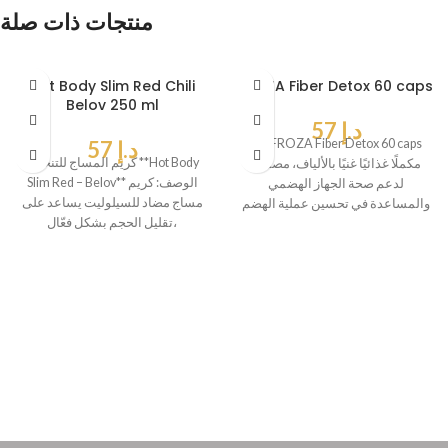
منتجات ذات صلة
Hot Body Slim Red Chili
FROZA Fiber Detox 60 caps
Belov 250 ml
د.إ
57
يُعد FROZA Fiber Detox 60 caps
د.إ
57
كريم المساج للتنحيف **Hot Body
مكملًا غذائيًا غنيًا بالألياف، مصممًا
Slim Red – Belov** الوصف: كريم
لدعم صحة الجهاز الهضمي
مساج مضاد للسيلوليت يساعد على
والمساعدة في تحسين عملية الهضم
تقليل الحجم بشكل فعّال،