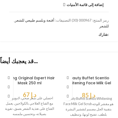
إضافة إلى قائمة الأمنيات
رمز المنتج:
000967 (30)
التصنيفات:
أقنعة وبلسم طبيعي للشعر
,
للشعر
شارك:
قد يعجبك أيضاً…
Caring Original Expert Hair
Beauty Buffet Scentio
Mask 250 ml
Whitening Face Milk Gel
Scrub
د.إ
67
د.إ
85
احصلي على شعر صحي، لامع وقوي
Beauty Buffet Scentio Whitening
مع القناع العلاجي بالكولاجين. يعمل
Face Milk Gel Scrub هو مقشر للوجه
القناع على تغذية الشعر بعمق، تقوية
بتقنية الجل مصمم لتقشير البشرة
بصيلاته، وتحسين ملمسه
بلطف، تفتيح لونها، وتنظيف