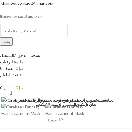
thainoor.contact@gmail.com
thainoor.contact@gmail.com
بحث
تسجيل الدخول/التسجيل
قائمة الرغبات
د.إ
0
الصنف
0
قائمة الطعام
د.إ
0
الصنف
0
انقر للتكبير
العناية
مستحضرات التجميل
توضيح
الوجه
الجسم والرفاهية
الشعر
شاي تايلاندي
البلسم والزيوت التايلاندية