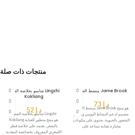
منتجات ذات صلة
منشط الطاقة Jame Brook
شامبو بخلاصة الفطر Lingzhi
Kokliang
د.إ
73
منشط الطاقة Jame Brook هو منتج
د.إ
52
شامبو بخلاصة الفطر Lingzhi
مصمم لدعم النشاط اليومي وتعزيز
Kokliang هو منتج متطور للعناية
الشعور بالحيوية. يحتوي على مكونات
بالشعر، يعتمد على خلاصة فطر
مختارة بعناية تساعد على
اللينغزي المعروف بخصائصه المغذية