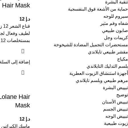
تنقية البشرة
Hair Mask
حماية من الأشعة فوق البنفسجية
سيروم للوجه
د.إ
12
شفاه وفم مثير
قنا
صابون طبيعي
لطيف وفعال لجمي
كريمات وجل
بمستخلصات 12 زهرة طبيعية، بما في
مستحضرات التجميل المضادة للشيخوخة
مقشر طبيعي تايلاندي
مكياج
إضافة إلى السلة
بلسم التدليك التايلاندي
أجهزة استنشاق الزيوت العطرية
مرهم طبيعي وبلسم تايلاندي
تبييض البشرة
توضيح
Lolane Hair
تبييض الأسنان
Mask
تبييض الجسم
تبييض الوجه
د.إ
12
زيوت طبيعية