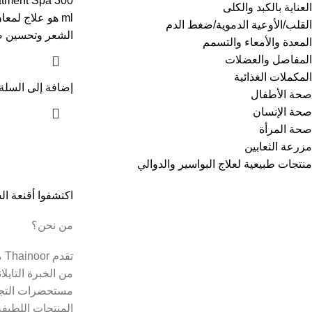
tment Spa 300
العناية بالكبد والكلى
ml هو علاج لم
القلب/الأوعية الدموية/ضغط الدم
الشعر وتحسين ص
المعدة والأمعاء والتسمم
المفاصل والعضلات
المكملات الغذائية
إضافة إلى السلة
صحة الأطفال
صحة الإنسان
صحة المرأة
مزرعة الثعابين
منتجات طبيعية لعلاج البواسير والدوالي
اكتشفوا أقنعة ا
من نحن؟
تق
من الخبرة التايل
مستحضرات التجم
المنتجات اللطيفة