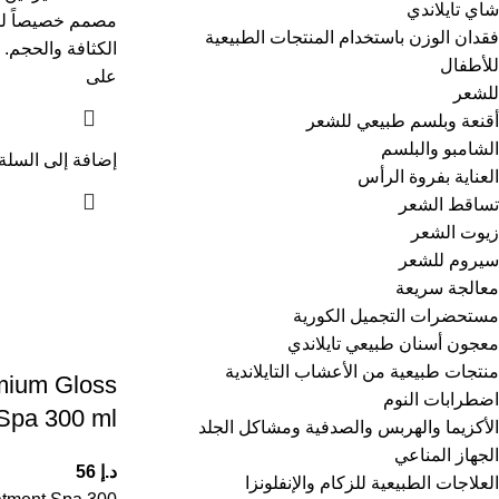
شاي تايلاندي
مصمم خصيصاً للش
فقدان الوزن باستخدام المنتجات الطبيعية
الكثافة والحجم. ت
للأطفال
على
للشعر
أقنعة وبلسم طبيعي للشعر
الشامبو والبلسم
إضافة إلى السلة
العناية بفروة الرأس
تساقط الشعر
زيوت الشعر
سيروم للشعر
معالجة سريعة
مستحضرات التجميل الكورية
معجون أسنان طبيعي تايلاندي
منتجات طبيعية من الأعشاب التايلاندية
ium Gloss
اضطرابات النوم
Spa 300 ml
الأكزيما والهربس والصدفية ومشاكل الجلد
الجهاز المناعي
د.إ
56
العلاجات الطبيعية للزكام والإنفلونزا