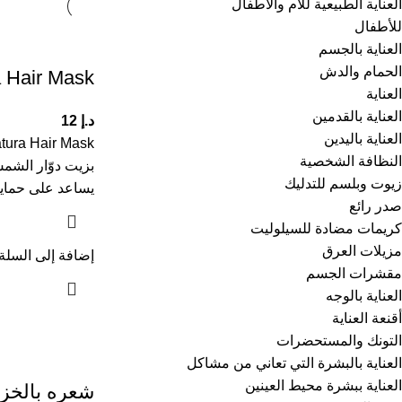
العناية الطبيعية للأم والأطفال
للأطفال
العناية بالجسم
الحمام والدش
a Hair Mask
العناية
العناية بالقدمين
د.إ
12
العناية باليدين
النظافة الشخصية
بزيت دوّار الش
زيوت وبلسم للتدليك
يساعد على حماي
صدر رائع
كريمات مضادة للسيلوليت
مزيلات العرق
إضافة إلى السلة
مقشرات الجسم
العناية بالوجه
أقنعة العناية
التونك والمستحضرات
العناية بالبشرة التي تعاني من مشاكل
العناية ببشرة محيط العينين