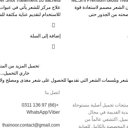
er Shot Traitement 10 sachets
MESHI Premium Gloss Trea
عان الشعر مصمم لاستعادة قوة
علاج مركز للشعر يأتي في عبوات
حته من الجذور حتى
للاستخدام لتقديم عناية مكثفة لل
إضافة إلى السلة
تحميل المزيد من المن
جاري التحميل...
لشعر وبلسمات الشعر التي نقدمها للحصول على شعر مغذى ومصلح ولا
اتصل بنا
دم Thainoor منتجات تجميل أصلية مستوحاة
+(66) 97 136 0311
اندية القديمة في مجال
Viber
/
WhatsApp
يل. اكتشفي عالماً من
thainoor.contact@gmail.com
 المخصصة بالكامل للعناية