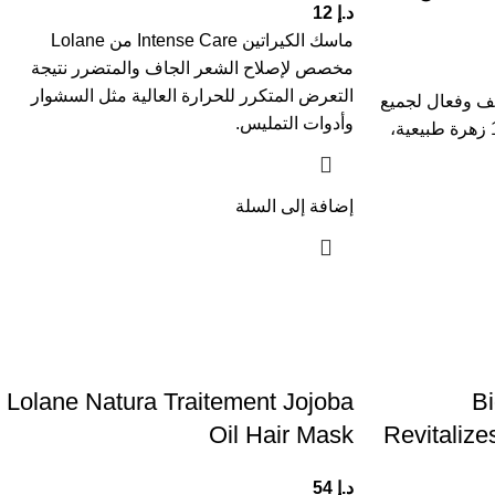
د.إ
12
ماسك الكيراتين Intense Care من Lolane
مخصص لإصلاح الشعر الجاف والمتضرر نتيجة
التعرض المتكرر للحرارة العالية مثل السشوار
لاج لطيف وفعال لجميع
وأدوات التمليس.
أنواع الشعر، غني بمستخلصات 12 زهرة طبيعية،
إضافة إلى السلة
Lolane Natura Traitement Jojoba
B
Oil Hair Mask
Revitaliz
د.إ
54