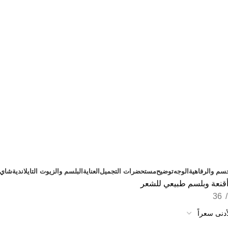
سم والرفاهية
الوجه
توضيح
مستحضرات التجميل
العناية
البلسم والزيوت التايلاندية
شاي ت
قنعة وبلسم طبيعي للشعر
36