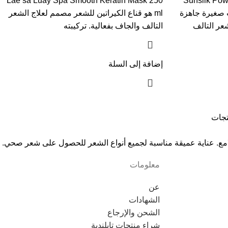
Lae sa Luay Spa Smooth Keratin Mask 250
Sunsilk Pow
 صغيرة جاهزة
ml هو قناع الكيراتين للشعر مصمم لعلاج الشعر
شعر التالف
التالف والجاف بفعالية. تركيبته
إضافة إلى السلة
تجات
مع. عناية عميقة مناسبة لجميع أنواع الشعر للحصول على شعر صحي.
معلومات
عن
الشهادات
الشحن والإرجاع
شراء منتجات تايلندية