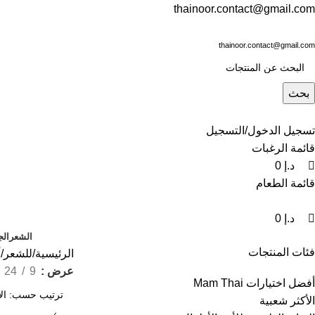
0
0
0
thainoor.contact@gmail.com
thainoor.contact@gmail.com
بحث
تسجيل الدخول/التسجيل
قائمة الرغبات
د.إ
0
قائمة الطعام
د.إ
0
الشعر
الج
فئات المنتجات
الرئيسية
للشعر
أ
عرض
9
24
أفضل اختيارات Mam Thai
الأكثر شعبية