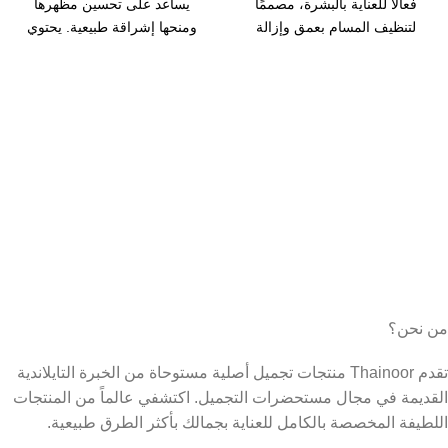
فعالًا للعناية بالبشرة، مصممًا
يساعد على تحسين مظهرها
لتنظيف المسام بعمق وإزالة
ومنحها إشراقة طبيعية. يحتوي
الشوائب والزيوت الزائدة.
على مكونات
من نحن؟
تقدم Thainoor منتجات تجميل أصلية مستوحاة من الخبرة التايلاندية
القديمة في مجال مستحضرات التجميل. اكتشفي عالماً من المنتجات
اللطيفة المخصصة بالكامل للعناية بجمالك بأكثر الطرق طبيعية.