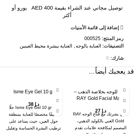
توصيل مجاني عند الشراء بقيمة AED 400 يورو أو
أكثر
إضافة إلى قائمة الأمنيات
رمز المنتج:
000525
التصنيفات:
العناية بالوجه
,
العناية ببشرة محيط العينين
شارك:
قد يعجبك أيضاً…
قناع للوجه بخلاصة الذهب –
Isme Eye Gel 10 gr
RAY Gold Facial Mask
د.إ
38
يُعد Isme Eye Gel 10 gr جلًا
د.إ
27
دللي بشرتك مع قناع الوجه RAY
خفيفًا مخصصًا للعناية بمنطقة
Gold الغني بالكوليد الذهبي،
حول العين، حيث يساعد على
المصمم لمكافحة علامات تقدم
ترطيب البشرة الحساسة وتقليل