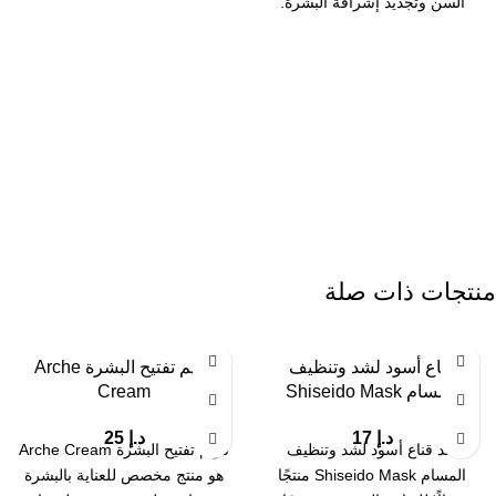
السن وتجديد إشراقة البشرة.
يحتوي القناع
منتجات ذات صلة
قناع أسود لشد وتنظيف
كريم تفتيح البشرة Arche
المسام Shiseido Mask
Cream
د.إ
17
د.إ
25
يُعد قناع أسود لشد وتنظيف
كريم تفتيح البشرة Arche Cream
المسام Shiseido Mask منتجًا
هو منتج مخصص للعناية بالبشرة