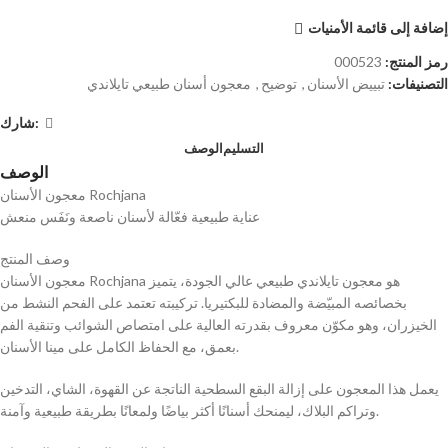
إضافة إلى قائمة الأمنيات
رمز المنتج:
000523
التصنيفات:
تبييض الأسنان
,
توضيح
,
معجون أسنان طبيعي تايلاندي
شارك:
التسليم
الوصف
الوصف
معجون الأسنان Rochjana
عناية طبيعية فعّالة لأسنان ناصعة ونَفَس منعش
وصف المنتج
معجون الأسنان Rochjana هو معجون تايلاندي طبيعي عالي الجودة، يتميز
بخصائصه المبيّضة والمضادة للبكتيريا. تركيبته تعتمد على الفحم النشط من
الخيزران، وهو مكوّن معروف بقدرته العالية على امتصاص الشوائب وتنقية الفم
بعمق، مع الحفاظ الكامل على مينا الأسنان.
يعمل هذا المعجون على إزالة البقع السطحية الناتجة عن القهوة، الشاي، التدخين
وتراكم البلاك، ليمنحك أسنانًا أكثر بياضًا ولمعانًا بطريقة طبيعية وآمنة.