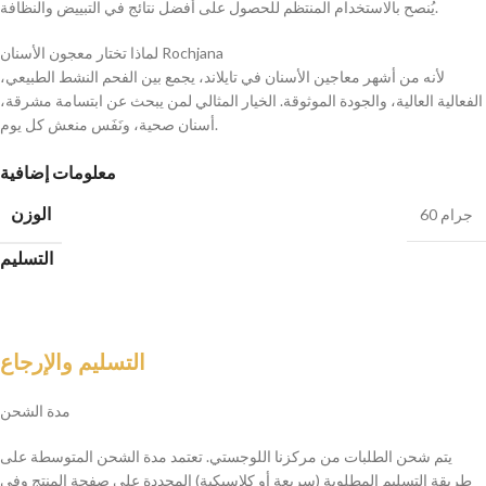
يُنصح بالاستخدام المنتظم للحصول على أفضل نتائج في التبييض والنظافة.
لماذا تختار معجون الأسنان Rochjana
لأنه من أشهر معاجين الأسنان في تايلاند، يجمع بين الفحم النشط الطبيعي،
الفعالية العالية، والجودة الموثوقة. الخيار المثالي لمن يبحث عن ابتسامة مشرقة،
أسنان صحية، ونَفَس منعش كل يوم.
معلومات إضافية
الوزن
60 جرام
التسليم
التسليم والإرجاع
مدة الشحن
يتم شحن الطلبات من مركزنا اللوجستي. تعتمد مدة الشحن المتوسطة على
طريقة التسليم المطلوبة (سريعة أو كلاسيكية) المحددة على صفحة المنتج وفي