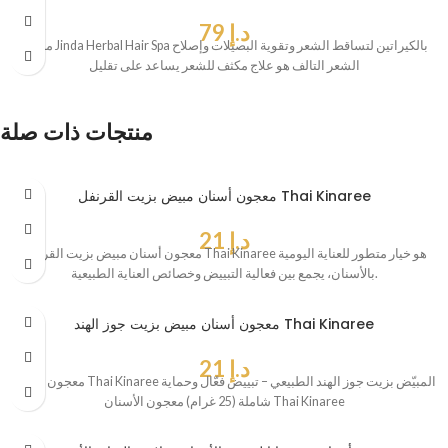
د.إ
79
ماسك Jinda Herbal Hair Spa بالكيراتين لتساقط الشعر وتقوية البصيلات وإصلاح
الشعر التالف هو علاج مكثف للشعر يساعد على تقليل
منتجات ذات صلة
معجون أسنان مبيض بزيت القرنفل Thai Kinaree
د.إ
21
معجون أسنان مبيض بزيت القرنفل Thai Kinaree هو خيار متطور للعناية اليومية
بالأسنان، يجمع بين فعالية التبييض وخصائص العناية الطبيعية.
معجون أسنان مبيض بزيت جوز الهند Thai Kinaree
د.إ
21
معجون أسنان Thai Kinaree المبيّض بزيت جوز الهند الطبيعي – تبييض فعّال وحماية
شاملة (25 غرام) معجون الأسنان Thai Kinaree