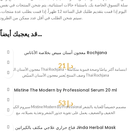
سلة التسوق الخاصة بك. باستثناء حالات استثنائية، يتم شحن المنتجات في نفس
اليوم إذا قمت بتقديم طلبك قبل الساعة 12 ظهراً. إذا قمت بطلب عدة منتجات،
سيتم شحن الطلب في أقل عدد ممكن من الطرود.
قد يعجبك أيضاً…
معجون أسنان مبيض بخلاصة الأناناس Rochjana
د.إ
21
معجون الأسنان المبيّض Thai Rochjana – ابتسامة أكثر بياضًا وصحة فموية متكاملة
وصف المنتج يُعتبر معجون الأسنان المبيّض Thai Rochjana
Mistine The Modern by Professional Serum 20 ml
د.إ
53
سيروم الكيراتين Mistine Modern By Professional مصمم خصيصاً للعناية بالشعر
الخفيف والضعيف. يعمل على تقوية جذور الشعر وتغذية بصيلاته، مع
قناع حراري علاجي مكثف بالكيراتين Jinda Herbal Mask