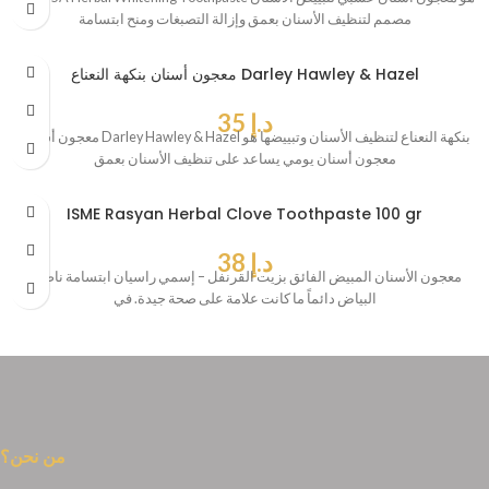
مصمم لتنظيف الأسنان بعمق وإزالة التصبغات ومنح ابتسامة
معجون أسنان بنكهة النعناع Darley Hawley & Hazel
د.إ
35
معجون أسنان Darley Hawley & Hazel بنكهة النعناع لتنظيف الأسنان وتبييضها هو
معجون أسنان يومي يساعد على تنظيف الأسنان بعمق
ISME Rasyan Herbal Clove Toothpaste 100 gr
د.إ
38
معجون الأسنان المبيض الفائق بزيت القرنفل – إسمي راسيان ابتسامة ناصعة
البياض دائماً ما كانت علامة على صحة جيدة. في
من نحن؟