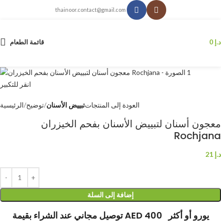
thainoor.contact@gmail.com
د.إ
0
قائمة الطعام
انقر للتكبير
العودة إلى المنتجات
تبييض الأسنان
توضيح
الرئيسية
معجون أسنان لتبييض الأسنان بفحم الخيزران
Rochjana
د.إ
21
إضافة إلى السلة
توصيل مجاني عند الشراء بقيمة AED 400 يورو أو أكثر