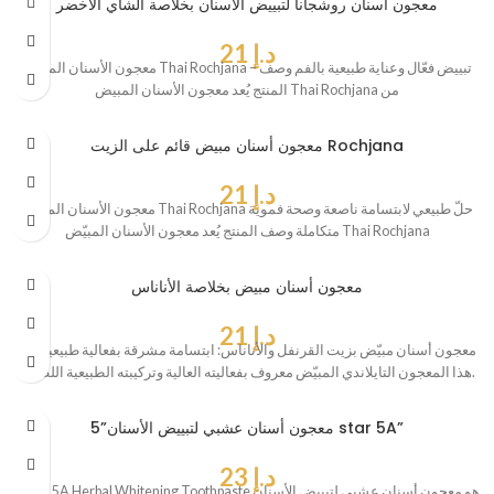
معجون أسنان روشجانا لتبييض الأسنان بخلاصة الشاي الأخضر
د.إ
21
معجون الأسنان المبيض Thai Rochjana – تبييض فعّال وعناية طبيعية بالفم وصف
المنتج يُعد معجون الأسنان المبيض Thai Rochjana من
معجون أسنان مبيض قائم على الزيت Rochjana
د.إ
21
معجون الأسنان المبيّض Thai Rochjana حلّ طبيعي لابتسامة ناصعة وصحة فموية
متكاملة وصف المنتج يُعد معجون الأسنان المبيّض Thai Rochjana
معجون أسنان مبيض بخلاصة الأناناس
د.إ
21
**معجون أسنان مبيّض بزيت القرنفل والأناناس: ابتسامة مشرقة بفعالية طبيعية**
هذا المعجون التايلاندي المبيّض معروف بفعاليته العالية وتركيبته الطبيعية اللطيفة.
معجون أسنان عشبي لتبييض الأسنان”5 star 5A”
د.إ
23
5 star 5A Herbal Whitening Toothpaste هو معجون أسنان عشبي لتبييض الأسنان