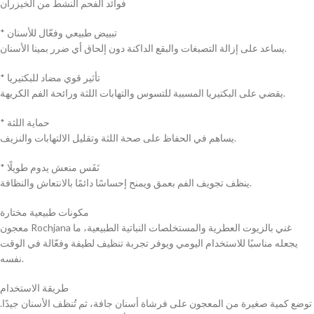
فوائد الفحم النشط من الخيزران
* تبييض طبيعي وفعّال للأسنان
يساعد على إزالة التصبغات والبقع الداكنة دون إلحاق أي ضرر بمينا الأسنان.
* تأثير قوي مضاد للبكتيريا
يقضي على البكتيريا المسببة للتسوس والتهابات اللثة ورائحة الفم الكريهة.
* حماية اللثة
يساهم في الحفاظ على صحة اللثة وتقليل الالتهابات والنزيف.
* نَفَس منعش يدوم طويلًا
ينظف تجويف الفم بعمق ويمنح إحساسًا دائمًا بالانتعاش والنظافة.
مكونات طبيعية مختارة
معجون Rochjana غني بالزيوت العطرية والمستخلصات النباتية الطبيعية، ما
يجعله مناسبًا للاستخدام اليومي ويوفر تجربة تنظيف لطيفة وفعّالة في الوقت
نفسه.
طريقة الاستخدام
توضع كمية صغيرة من المعجون على فرشاة أسنان جافة، ثم تُنظف الأسنان جيدًا.