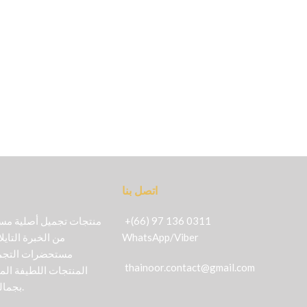
اتصل بنا
+(66) 97 136 0311
Viber
/
WhatsApp
من الخبرة التايل
مستحضرات التجمي
thainoor.contact@gmail.com
المنتجات اللطيفة الم
بجمالك بأكثر الطرق طبيعية.