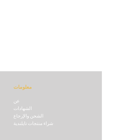
منشط الطاقة Jame Brook هو منتج مصمم
لشعور بالحيوية.
عناية تساعد على
معلومات
عن
الشهادات
الشحن والإرجاع
شراء منتجات تايلندية