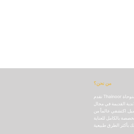
من نحن؟
تقدم Thainoor منتجات تجميل أصلية مستوحاة
اندية القديمة في مجال
ل. اكتشفي عالماً من
خصصة بالكامل للعناية