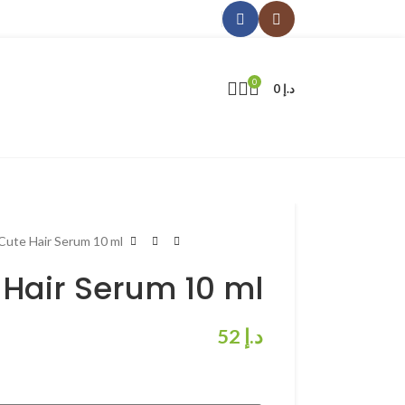
0
د.إ
0
Cute Hair Serum 10 ml
 Hair Serum 10 ml
د.إ
52