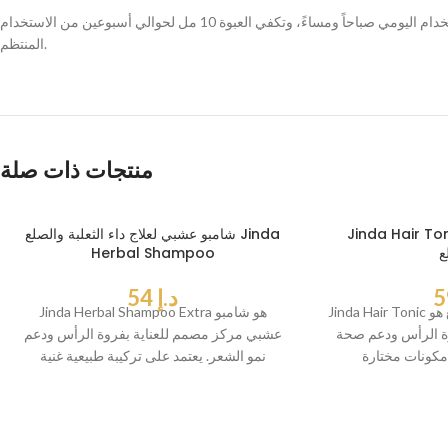
يعمل السيروم على تعزيز نمو الشعر الطبيعي، بفضل تركيبته النباتية الخفيفة والسريعة الامتصاص، دون مواد كيميائية ضارة. مناسب للاستخدام اليومي صباحاً ومساءً، وتكفي العبوة 10 مل لحوالي أسبوعين من الاستخدام
المنتظم.
منتجات ذات صلة
Jinda Hair ضد تساقط الشعر
شامبو عشبي لعلاج داء الثعلبة والصلع Jinda
ع
Herbal Shampoo
د.إ
54
Jinda Hair Tonic ضد تساقط الشعر والصلع هو
Jinda Herbal Shampoo Extra هو شامبو
وة الرأس ودعم صحة
عشبي مركز مصمم للعناية بفروة الرأس ودعم
مكونات مختارة
نمو الشعر. يعتمد على تركيبة طبيعية غنية