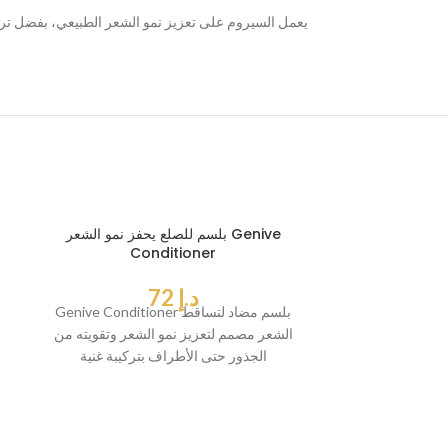
بلسم للصلع يحفز نمو الشعر Genive
Conditioner
د.إ
72
Genive Conditioner بلسم مضاد لتساقط
الشعر مصمم لتعزيز نمو الشعر وتقويته من
الجذور حتى الأطراف بتركيبة غنية
بالمستخلصات الطبيعية. يعمل