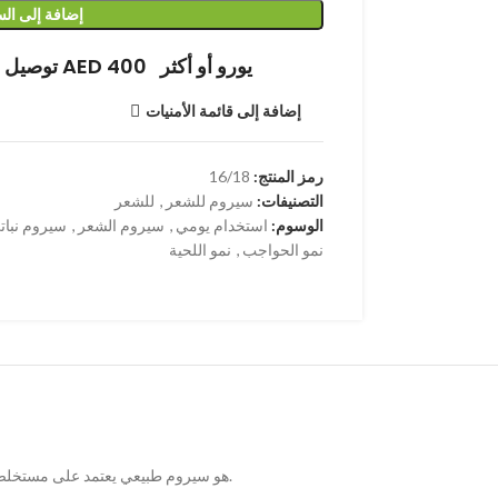
إضافة إلى ال
توصيل مجاني عند الشراء بقيمة AED 400 يورو أو أكثر
إضافة إلى قائمة الأمنيات
رمز المنتج:
16/18
التصنيفات:
سيروم للشعر
,
للشعر
الوسوم:
استخدام يومي
,
سيروم الشعر
,
سيروم نبات
نمو الحواجب
,
نمو اللحية
Cute So Cute Hair Serum هو سيروم طبيعي يعتمد على مستخلصات نباتية لتحفيز نمو الشعر في مناطق الوجه وفروة الرأس، بما في ذلك الحواجب، الشارب، اللحية والشعر. لا يُستخدم على الرموش.