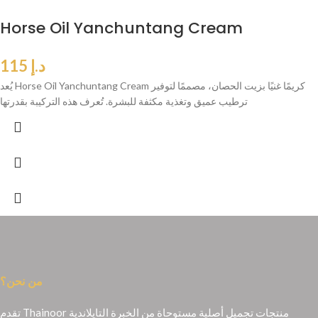
Horse Oil Yanchuntang Cream
د.إ
115
يُعد Horse Oil Yanchuntang Cream كريمًا غنيًا بزيت الحصان، مصممًا لتوفير
ترطيب عميق وتغذية مكثفة للبشرة. تُعرف هذه التركيبة بقدرتها
من نحن؟
تقدم Thainoor منتجات تجميل أصلية مستوحاة من الخبرة التايلاندية