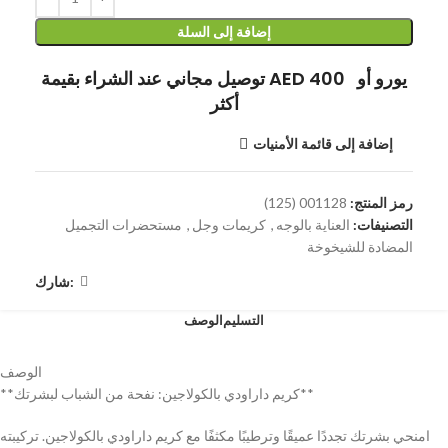
إضافة إلى السلة
توصيل مجاني عند الشراء بقيمة AED 400 يورو أو
أكثر
إضافة إلى قائمة الأمنيات
رمز المنتج:
001128 (125)
التصنيفات:
العناية بالوجه
,
كريمات وجل
,
مستحضرات التجميل
المضادة للشيخوخة
شارك:
التسليم
الوصف
الوصف
**كريم داراودي بالكولاجين: نفحة من الشباب لبشرتك**
امنحي بشرتك تجددًا عميقًا وترطيبًا مكثفًا مع كريم داراودي بالكولاجين. تركيبته