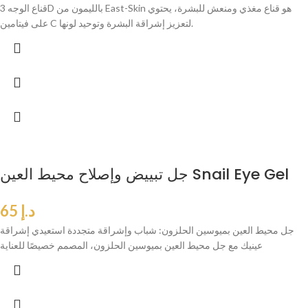
قناع الوجه 3D بالليمون من East-Skin هو قناع مغذي ومنعش للبشرة، يحتوي
على فيتامين C لتعزيز إشراقة البشرة وتوحيد لونها.
جل تبييض وإصلاح محيط العين Snail Eye Gel
د.إ
65
جل محيط العين بميوسين الحلزون: شباب وإشراقة متجددة استعيدي إشراقة
عينيك مع جل محيط العين بميوسين الحلزون، المصمم خصيصًا للعناية