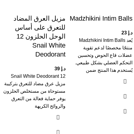
Madzhikini Intim Balls
مزيل العرق المضاد
للتعرق على أساس
د.إ
23
الوحل الحلزون 12
يُعد Madzhikini Intim Balls
Snail White
منتجًا مخصصًا لدعم تقوية
Deodorant
عضلات قاع الحوض وتحسين
التحكم العضلي بشكل طبيعي.
د.إ
39
يُستخدم هذا المنتج ضمن
12 Snail White Deodorant
مزيل عرق مضاد للتعرق بتركيبة
مستوحاة من مستخلص الحلزون
يوفر حماية فعالة من التعرق
والروائح الكريهة