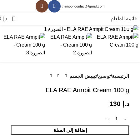
thainoor.contact@gmail.com
0
قائمة الطعام
د.إ
0
انقر للتكبير
الرئيسية
توضيح
تبييض الجسم
ELA RAE Armpit Cream 100 g
د.إ
130
إضافة إلى السلة