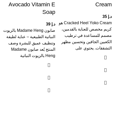
Avocado Vitamin E
Cream
Soap
د.إ
35
Cracked Heel Yoko Cream هو
د.إ
39
كريم مخصص للعناية بالقدمين،
صابون Madame Heng بالزيوت
مصمم للمساعدة في ترطيب
النباتية الطبيعية – عناية لطيفة
الكعبين الجافين وتحسين مظهر
وتنظيف عميق للبشرة وصف
التشققات. يحتوي على
المنتج يُعد صابون Madame
Heng بالزيوت النباتية