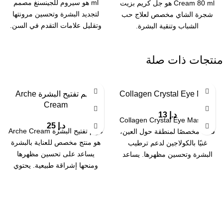
ml هو سيروم للجينسنغ مصمم
Cream 80 ml هو جل كريم بزيت
لتجديد البشرة وتحسين مرونتها
شجرة الشاي مخصص لعلاج حب
وتقليل علامات التقدم في السن.
الشباب وتنقية البشرة.
يساعد على
منتجات ذات صلة
Collagen Crystal Eye Mask
كريم تفتيح البشرة Arche
Cream
د.إ
13
يُعد Collagen Crystal Eye Mask
د.إ
25
كريم تفتيح البشرة Arche Cream
قناعًا مخصصًا لمنطقة حول العين،
هو منتج مخصص للعناية بالبشرة
غنيًا بالكولاجين لدعم ترطيب
يساعد على تحسين مظهرها
البشرة وتحسين مظهرها. يساعد
ومنحها إشراقة طبيعية. يحتوي
هذا القناع
على مكونات