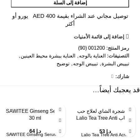
إضافة إلى السلة
توصيل مجاني عند الشراء بقيمة AED 400 يورو أو
أكثر
إضافة إلى قائمة الأمنيات
رمز المنتج:
001200 (90)
التصنيفات:
العناية بالوجه
,
العناية ببشرة محيط العينين
,
تبييض البشرة
,
تبييض الوجه
,
توضيح
شارك:
قد يعجبك أيضاً…
جل شجرة الشاي لعلاج حب
SAWITEE Ginseng Serum
الشباب Lalio Tea Tree Anti
30 ml
Acne Cream 80 ml
د.إ
64
د.إ
53
SAWITEE Ginseng Serum 30
Lalio Tea Tree Anti Acne