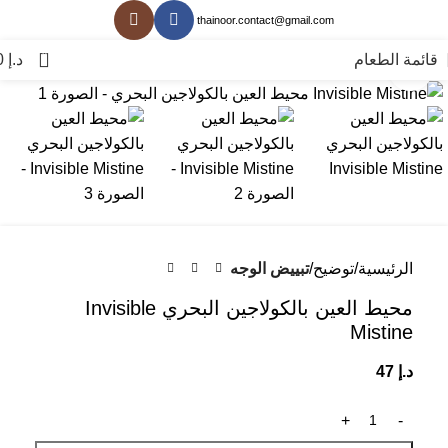
thainoor.contact@gmail.com
0
قائمة الطعام
د.إ
0
انقر للتكبير
الرئيسية
توضيح
تبييض الوجه
محيط العين بالكولاجين البحري Invisible
Mistine
د.إ
47