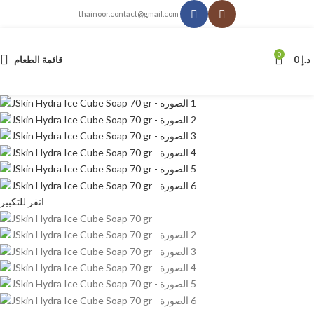
thainoor.contact@gmail.com
0
د.إ
0
قائمة الطعام
انقر للتكبير