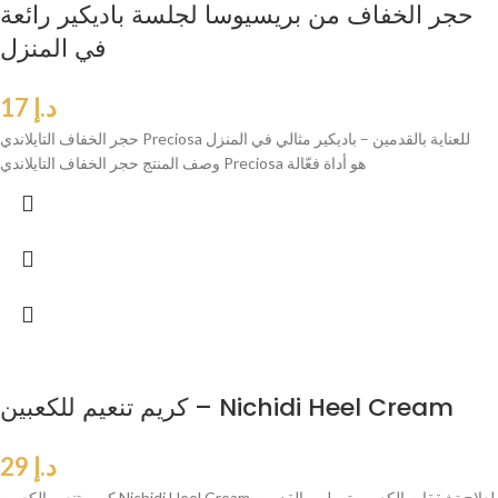
حجر الخفاف من بريسيوسا لجلسة باديكير رائعة
في المنزل
د.إ
17
حجر الخفاف التايلاندي Preciosa للعناية بالقدمين – باديكير مثالي في المنزل
وصف المنتج حجر الخفاف التايلاندي Preciosa هو أداة فعّالة
كريم تنعيم للكعبين – Nichidi Heel Cream
د.إ
29
كريم تنعيم الكعبين Nichidi Heel Cream لعلاج تشققات الكعب وترطيب القدمين