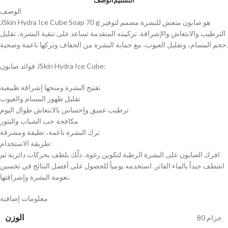
الوصف
JSkin Hydra Ice Cube Soap 70 g هو صابون منعش للبشرة مصمم لتوفير
الترطيب والانتعاش والإشراقة. تركيبته المتقدمة تساعد على تنقية البشرة، تقليل
حجم المسام، وتقليل العيوب، مع حماية البشرة من الجفاف وتركها ناعمة وصحية.
فوائد صابون JSkin Hydra Ice Cube:
تفتيح البشرة ومنحها إشراقة طبيعية
تقليل ظهور المسام والعيوب
ترطيب عميق وإحساس بالانتعاش طوال اليوم
مكافحة حب الشباب والبثور
ترك البشرة ناعمة، نظيفة ومشرقة
طريقة الاستخدام:
افرك الصابون على البشرة الرطبة لتكوين رغوة، دلّك بلطف بحركات دائرية ثم
اشطف جيداً بالماء الفاتر. استخدمه يومياً للحصول على أفضل النتائج في تحسين
نعومة البشرة وإشراقتها.
معلومات إضافية
الوزن
80 جرام