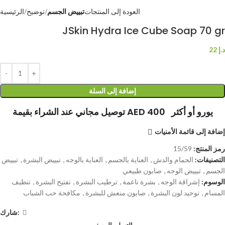
العودة إلى المنتجات
تبييض الجسم
توضيح
الرئيسية
JSkin Hydra Ice Cube Soap 70 gr
د.إ
22
إضافة إلى السلة
توصيل مجاني عند الشراء بقيمة AED 400 يورو أو أكثر
إضافة إلى قائمة الأمنيات
رمز المنتج:
15/59
التصنيفات:
الحمام والدش
,
العناية بالجسم
,
العناية بالوجه
,
تبييض البشرة
,
تبييض
الجسم
,
تبييض الوجه
,
صابون طبيعي
الوسوم:
إشراقة الوجه
,
بشرة ناعمة
,
ترطيب البشرة
,
تفتيح البشرة
,
تنظيف
المسام
,
توحيد لون البشرة
,
صابون منعش للبشرة
,
مكافحة حب الشباب
شارك:
التسليم
الوصف