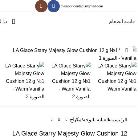
thainoor.contact@gmail.com
0
قائمة الطعام
د.إ
0
انقر للتكبير
الرئيسية
العناية بالوجه
مكياج
LA Glace Starry Majesty Glow Cushion 12