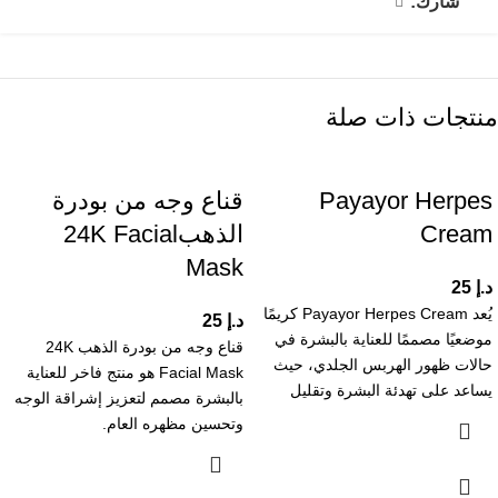
شارك:
منتجات ذات صلة
Payayor Herpes
قناع وجه من بودرة
Cream
الذهب24K Facial
Mask
د.إ
25
يُعد Payayor Herpes Cream كريمًا
د.إ
25
موضعيًا مصممًا للعناية بالبشرة في
قناع وجه من بودرة الذهب 24K
حالات ظهور الهربس الجلدي، حيث
Facial Mask هو منتج فاخر للعناية
يساعد على تهدئة البشرة وتقليل
بالبشرة مصمم لتعزيز إشراقة الوجه
وتحسين مظهره العام.