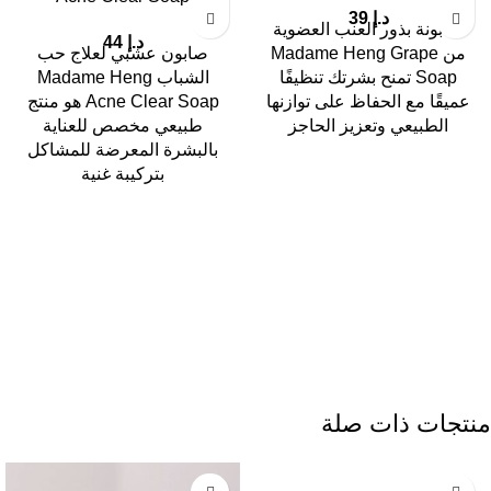
د.إ
39
صابونة بذور العنب العضوية
د.إ
44
من Madame Heng Grape
صابون عشبي لعلاج حب
Soap تمنح بشرتك تنظيفًا
الشباب Madame Heng
عميقًا مع الحفاظ على توازنها
Acne Clear Soap هو منتج
الطبيعي وتعزيز الحاجز
طبيعي مخصص للعناية
بالبشرة المعرضة للمشاكل
بتركيبة غنية
منتجات ذات صلة