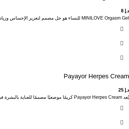
د.إ
8
MINILOVE Orgasm Gel للنساء هو جل مصمم لتعزيز الإحساس وزيادة الراحة أثناء الاستخدام، بتركيبة لطيفة مناسبة للبشرة الحساسة. يساعد على
Payayor Herpes Cream
د.إ
25
يُعد Payayor Herpes Cream كريمًا موضعيًا مصممًا للعناية بالبشرة في حالات ظهور الهربس الجلدي، حيث يساعد على تهدئة البشرة وتقليل