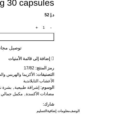
 30 capsules
د.إ
52
توصيل مجاني عند ال
إضافة إلى قائمة الأمنيات
رمز المنتج:
17/82
التصنيفات:
الأكزيما والهربس وا
الأعشاب التايلاندية
الوسوم:
إشراقة طبيعية
,
بشرة ن
مضادات الأكسدة
,
مكمل جمالي
شارك:
الوصف
معلومات إضافية
التسليم