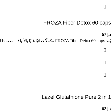
FROZA Fiber Detox 60 caps
د.إ
57
يُعد FROZA Fiber Detox 60 caps مكملًا غذائيًا غنيًا بالألياف، مصممًا لدعم صحة الجهاز الهضمي والمساعدة في تحسين عملية الهضم
Lazel Glutathione Pure 2 in 1
د.إ
62