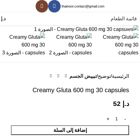
thainoor.contact@gmail.com
قائمة الطعام
د.إ
0
انقر للتكبير
الرئيسية
توضيح
تبييض الجسم
Creamy Gluta 600 mg 30 capsules
د.إ
52
إضافة إلى السلة