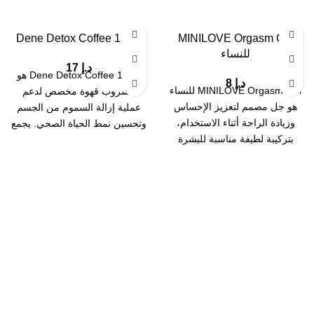
Dene Detox Coffee 1 pcs
MINILOVE Orgasm Gel
للنساء
د.إ
17
Dene Detox Coffee 1 pcs هو
د.إ
8
MINILOVE Orgasm Gel للنساء
مشروب قهوة مخصص لدعم
هو جل مصمم لتعزيز الإحساس
عملية إزالة السموم من الجسم
وزيادة الراحة أثناء الاستخدام،
وتحسين نمط الحياة الصحي. يجمع
بتركيبة لطيفة مناسبة للبشرة
الحساسة. يساعد على