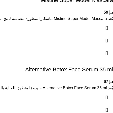
Mistine Super Model Mascara
د.إ
59
تُعد Mistine Super Model Mascara ماسكارا متطورة مصممة لمنح الرموش كثافة وطولًا ملحوظًا مع مظهر أنيق وجذاب. تساعد تركيبتها على
Alternative Botox Face Serum 35 ml
د.إ
67
يُعد Alternative Botox Face Serum 35 ml سيرومًا متطورًا للعناية بالبشرة، مصممًا للمساعدة في تقليل مظهر التجاعيد والخطوط الدقيقة ومنح