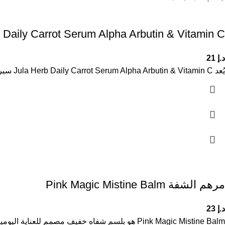
 Daily Carrot Serum Alpha Arbutin & Vitamin C
د.إ
21
يُعد Jula Herb Daily Carrot Serum Alpha Arbutin & Vitamin C سيرومًا متطورًا للعناية بالبشرة، يجمع بين مستخلص الجزر وألفا
مرهم الشفة Pink Magic Mistine Balm
د.إ
23
Pink Magic Mistine Balm هو بلسم شفاه خفيف مصمم للعناية اليومية بالشفاه وحمايتها من العوامل الخارجية. يساعد على الحفاظ على