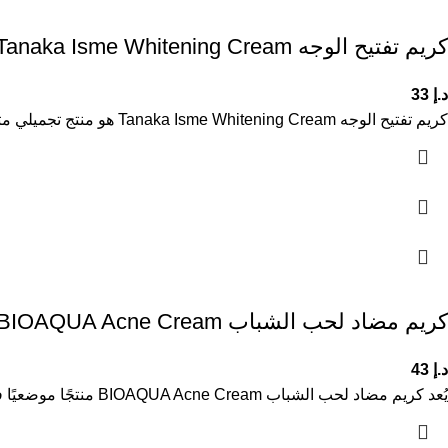
كريم تفتيح الوجه Tanaka Isme Whitening Cream
د.إ
33
كريم تفتيح الوجه Tanaka Isme Whitening Cream هو منتج تجميلي متطور للعناية بالبشرة يعتمد على تركيبة طبيعية فعالة تساعد على
كريم مضاد لحب الشباب BIOAQUA Acne Cream
د.إ
43
يُعد كريم مضاد لحب الشباب BIOAQUA Acne Cream منتجًا موضعيًا فعالًا للعناية بالبشرة المعرضة لظهور الحبوب، حيث يساعد على تقليل