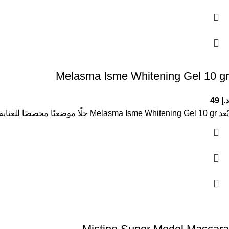
Melasma Isme Whitening Gel 10 gr
د.إ
49
يُعد Melasma Isme Whitening Gel 10 gr جلًا موضعيًا مخصصًا للعناية بالبشرة التي تعاني من التصبغات والبقع الداكنة. تساعد تركيبته