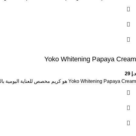
Yoko Whitening Papaya Cream
د.إ
29
Yoko Whitening Papaya Cream هو كريم مخصص للعناية اليومية بالبشرة، يساعد على تفتيحها وتوحيد لونها مع تعزيز إشراقتها الطبيعية. يحتوي