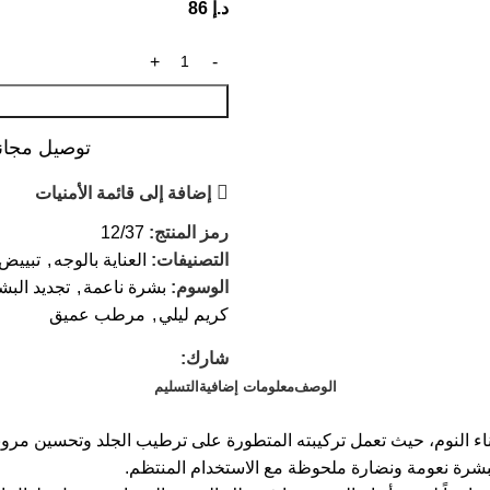
د.إ
86
توصيل مجاني عند ال
إضافة إلى قائمة الأمنيات
رمز المنتج:
12/37
التصنيفات:
العناية بالوجه
,
تبييض 
الوسوم:
بشرة ناعمة
,
تجديد البش
كريم ليلي
,
مرطب عميق
شارك:
الوصف
معلومات إضافية
التسليم
غذية البشرة بعمق أثناء النوم، حيث تعمل تركيبته المتطورة على ترطيب الجلد و
لبشرة نعومة ونضارة ملحوظة مع الاستخدام المنتظم.