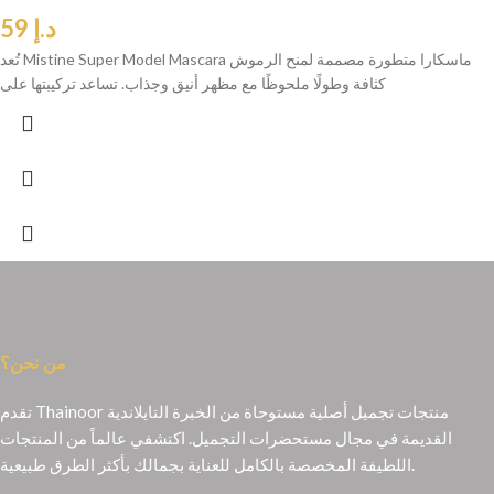
د.إ
59
تُعد Mistine Super Model Mascara ماسكارا متطورة مصممة لمنح الرموش
كثافة وطولًا ملحوظًا مع مظهر أنيق وجذاب. تساعد تركيبتها على
من نحن؟
تقدم Thainoor منتجات تجميل أصلية مستوحاة من الخبرة التايلاندية
القديمة في مجال مستحضرات التجميل. اكتشفي عالماً من المنتجات
اللطيفة المخصصة بالكامل للعناية بجمالك بأكثر الطرق طبيعية.