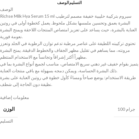
التسليم
الوصف
الوصف
Richse Milk Hya Serum 15 ml سيروم بتركيبة حليبية خفيفة مصمم لترطيب
البشرة بعمق وتحسين ملمسها بشكل ملحوظ. يعمل كخطوة أولى في روتين
العناية بالبشرة، حيث يساعد على تعزيز امتصاص المنتجات اللاحقة ويمنح البشرة
نعومة فورية.
تحتوي تركيبته اللطيفة على عناصر مرطبة تدعم توازن الرطوبة في الجلد وتعزز
مرونته، مما يساهم في تقليل مظهر الجفاف والخطوط الدقيقة. يمنح البشرة
مظهراً أكثر إشراقاً وتجانساً مع الاستخدام المنتظم.
يتميز بقوام خفيف غير دهني سريع الامتصاص، مناسب لجميع أنواع البشرة بما في
ذلك البشرة الحساسة، ويمكن دمجه بسهولة مع باقي منتجات العناية.
طريقة الاستخدام: يوضع صباحاً ومساءً كأول خطوة في روتين العناية على بشرة
نظيفة دون الحاجة إلى شطف.
معلومات إضافية
الوزن
100 جرام
التسليم