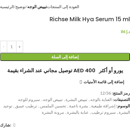
العودة إلى المنتجات
تبييض الوجه
توضيح
الرئيسية
Richse Milk Hya Serum 15 ml
د.إ
86
إضافة إلى السلة
توصيل مجاني عند الشراء بقيمة AED 400 يورو أو أكثر
إضافة إلى قائمة الأمنيات
رمز المنتج:
12/36
التصنيفات:
العناية بالوجه
,
تبييض البشرة
,
تبييض الوجه
,
سيروم للوجه
الوسوم:
إشراقة طبيعية
,
بشرة ناعمة
,
تحسين الملمس
,
ترطيب عميق
,
توحيد
البشرة
,
سيروم ترطيب
,
عناية بالبشرة
,
مرونة البشرة
شارك: