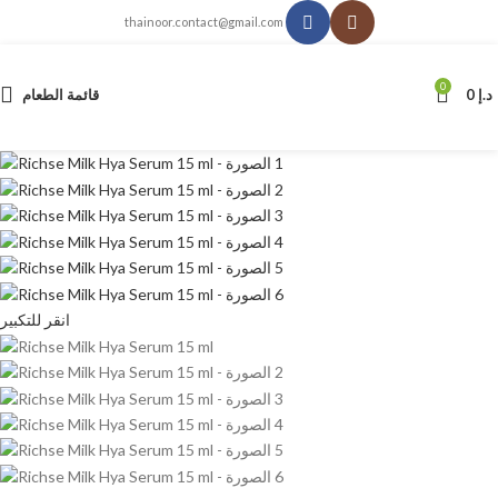
thainoor.contact@gmail.com
0
د.إ
0
قائمة الطعام
انقر للتكبير