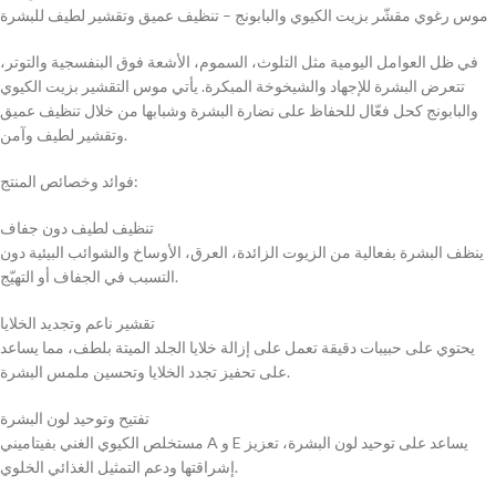
موس رغوي مقشّر بزيت الكيوي والبابونج – تنظيف عميق وتقشير لطيف للبشرة
في ظل العوامل اليومية مثل التلوث، السموم، الأشعة فوق البنفسجية والتوتر،
تتعرض البشرة للإجهاد والشيخوخة المبكرة. يأتي موس التقشير بزيت الكيوي
والبابونج كحل فعّال للحفاظ على نضارة البشرة وشبابها من خلال تنظيف عميق
وتقشير لطيف وآمن.
فوائد وخصائص المنتج:
تنظيف لطيف دون جفاف
ينظف البشرة بفعالية من الزيوت الزائدة، العرق، الأوساخ والشوائب البيئية دون
التسبب في الجفاف أو التهيّج.
تقشير ناعم وتجديد الخلايا
يحتوي على حبيبات دقيقة تعمل على إزالة خلايا الجلد الميتة بلطف، مما يساعد
على تحفيز تجدد الخلايا وتحسين ملمس البشرة.
تفتيح وتوحيد لون البشرة
مستخلص الكيوي الغني بفيتاميني A و E يساعد على توحيد لون البشرة، تعزيز
إشراقتها ودعم التمثيل الغذائي الخلوي.