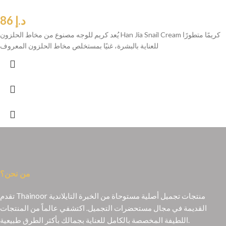
د.إ
86
يُعد كريم للوجه مصنوع من مخاط الحلزون Han Jia Snail Cream كريمًا متطورًا
للعناية بالبشرة، غنيًا بمستخلص مخاط الحلزون المعروف
من نحن؟
تقدم Thainoor منتجات تجميل أصلية مستوحاة من الخبرة التايلاندية
القديمة في مجال مستحضرات التجميل. اكتشفي عالماً من المنتجات
اللطيفة المخصصة بالكامل للعناية بجمالك بأكثر الطرق طبيعية.