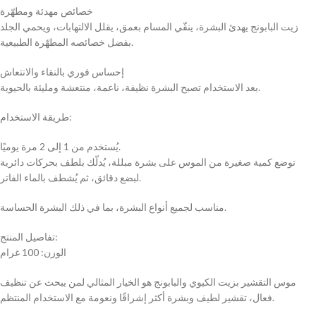
خصائص مهدئة ومطهّرة
زيت البابونج يهدئ البشرة، ينقّي المسام بعمق، يقلل الالتهابات، ويحمي الجلد
بفضل خصائصه المطهّرة الطبيعية.
إحساس فوري بالنقاء والانتعاش
بعد الاستخدام تصبح البشرة نظيفة، ناعمة، منتعشة ومليئة بالحيوية.
طريقة الاستخدام:
يُستخدم من 1 إلى 2 مرة يوميًا.
توضع كمية صغيرة من الموس على بشرة مبللة، يُدلّك بلطف بحركات دائرية
لبضع دقائق، ثم يُشطف بالماء الفاتر.
مناسب لجميع أنواع البشرة، بما في ذلك البشرة الحساسة.
تفاصيل المنتج:
الوزن: 100 غرام
موس التقشير بزيت الكيوي والبابونج هو الخيار المثالي لمن يبحث عن تنظيف
فعال، تقشير لطيف وبشرة أكثر إشراقًا ونعومة مع الاستخدام المنتظم.