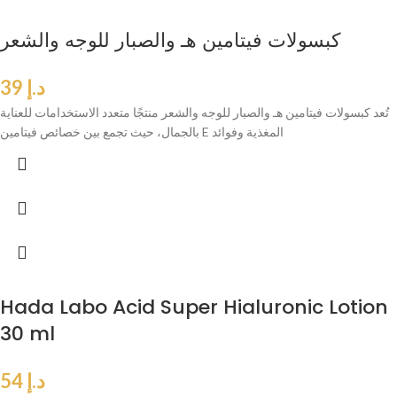
كبسولات فيتامين هـ والصبار للوجه والشعر
د.إ
39
تُعد كبسولات فيتامين هـ والصبار للوجه والشعر منتجًا متعدد الاستخدامات للعناية
بالجمال، حيث تجمع بين خصائص فيتامين E المغذية وفوائد
Hada Labo Acid Super Hialuronic Lotion
30 ml
د.إ
54