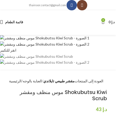
thainoor.contact@gmail.com
0
د.إ
0
قائمة الطعام
انقر للتكبير
العودة إلى المنتجات
مقشر طبيعي تايلاندي
العناية بالوجه
الرئيسية
موس منظف ومقشر Shokubutsu Kiwi
Scrub
د.إ
43