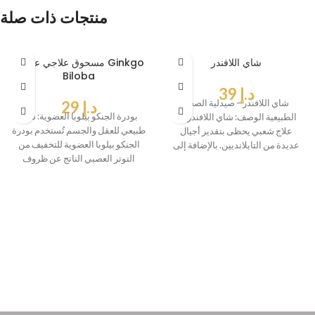
منتجات ذات صلة
شاي اللافندر
مسحوق علاجي عضوي Ginkgo
Biloba
د.إ
39
شاي اللافندر – صيدلية الصحة
د.إ
29
بودرة الجنكو بيلوبا العضوية: دعم
الطبيعية الوصف: شاي اللافندر هو
طبيعي للعقل والجسم تُستخدم بودرة
علاج شعبي يحظى بتقدير أجيال
الجنكو بيلوبا العضوية للتخفيف من
عديدة من التايلانديين. بالإضافة إلى
التوتر العصبي الناتج عن ظروف