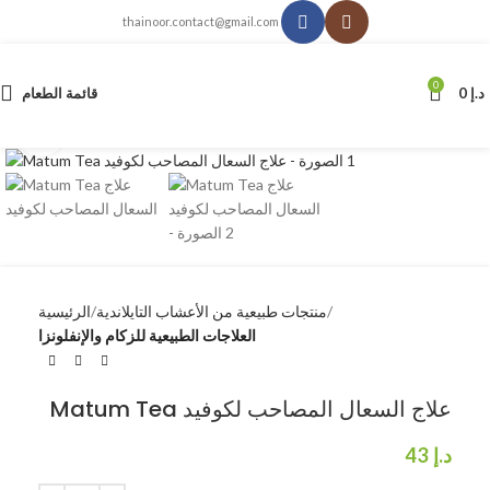
thainoor.contact@gmail.com
0
د.إ
0
قائمة الطعام
انقر للتكبير
منتجات طبيعية من الأعشاب التايلاندية
الرئيسية
العلاجات الطبيعية للزكام والإنفلونزا
Matum Tea علاج السعال المصاحب لكوفيد
د.إ
43