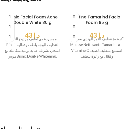
Bionic Facial Foam Acne
Mistine Tamarind Facial
Double White 80 g
Foam 85 g
د.إ
43
د.إ
43
رغوة تنظيف التمر الهندي بفيتامين C
موس رغوي لطيف مزدوج التفتيح
Mousse Nettoyante Tamarind à la
Bionic لتنظيف الوجه بلطف وفعالية
Vitamine C استمتع بتنظيف لطيف
امنحي بشرتك عناية يومية متكاملة مع
وفعّال مع رغوة تنظيف
موس Bionic Double Whitening،