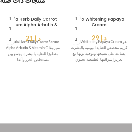
منتجات ذات صلة
Jula Herb Daily Carrot
Yoko Whitening Papaya
Serum Alpha Arbutin &
Cream
Vitamin C
د.إ
29
د.إ
21
Yoko Whitening Papaya Cream هو
يُعد Jula Herb Daily Carrot Serum
كريم مخصص للعناية اليومية بالبشرة،
Alpha Arbutin & Vitamin C سيرومًا
يساعد على تفتيحها وتوحيد لونها مع
متطورًا للعناية بالبشرة، يجمع بين
تعزيز إشراقتها الطبيعية. يحتوي
مستخلص الجزر وألفا