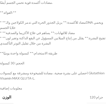
مضادات أكسدة قوية تحمي الجسم أيضًا.
**الفوائد:**
* **مضاد للأكسدة:** يزيل الجذور الحرة التي تدمر الكولاجين والـDNA ويحمي
خلايا الجسم
* **مضاد للالتهابات:** يساهم في علاج الأكزيما والصدفية
* **تفتيح البشرة:** يقلل من إنتاج الميلانين المسؤول عن البقع الداكنة وتغير لون
البشرة من خلال تقليل التوتر التأكسدي
**طريقة الاستخدام:** كبسولة واحدة يوميًا
الحجم: 30 كبسولة
احصلي على بشرة صحية، مضادة للشيخوخة ومشرقة مع كبسولات Glutathion
Visamin MAX GLUTA-L.
معلومات إضافية
الوزن
120 جرام