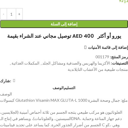
د.إ
92
إضافة إلى السلة
توصيل مجاني عند الشراء بقيمة AED 400 يورو أو أكثر
إضافة إلى قائمة الأمنيات
رمز المنتج:
001179
التصنيفات:
الأكزيما والهربس والصدفية ومشاكل الجلد
,
المكملات الغذائية
,
منتجات طبيعية من الأعشاب التايلاندية
شارك:
التسليم
الوصف
الوصف
كبسولات Glutathion Visamin MAX GLUTA-L 1000 ملغ: جمال وصحة البشرة
الغلوتاثيون هو مركب طبيعي ينتجه الجسم من ثلاثة أحماض أمينية (الجلايسين،
السيستين، والغلوتامات)، ويساهم في إنتاج الـDNA، دعم جهاز المناعة وحماية
الجسم من أضرار الجذور الحرة. كما يساعد على تجديد فيتامينات C وE، وهي