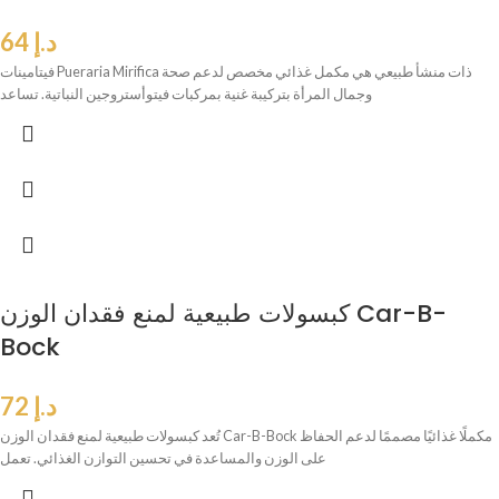
د.إ
64
فيتامينات Pueraria Mirifica ذات منشأ طبيعي هي مكمل غذائي مخصص لدعم صحة
وجمال المرأة بتركيبة غنية بمركبات فيتوأستروجين النباتية. تساعد
كبسولات طبيعية لمنع فقدان الوزن Car-B-
Bock
د.إ
72
تُعد كبسولات طبيعية لمنع فقدان الوزن Car-B-Bock مكملًا غذائيًا مصممًا لدعم الحفاظ
على الوزن والمساعدة في تحسين التوازن الغذائي. تعمل