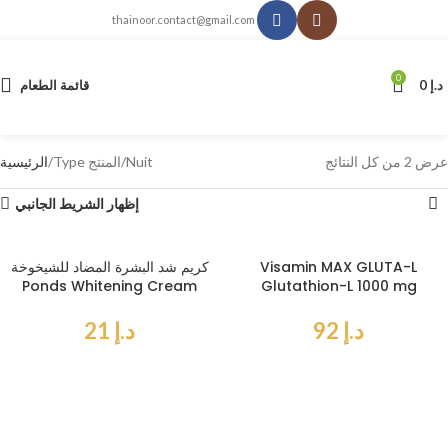
thainoor.contact@gmail.com
0
د.إ
0
قائمة الطعام
عرض ⁦2⁩ من كل النتائج
Nuit
Type المنتج
الرئيسية
إظهار الشريط الجانبي
Visamin MAX GLUTA-L
كريم شد البشرة المضاد للشيخوخة
Ponds Whitening Cream
Glutathion-L 1000 mg
د.إ
92
د.إ
21