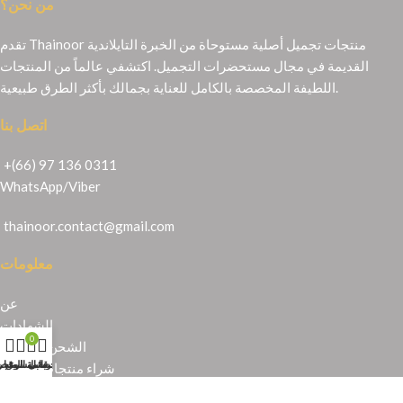
من نحن؟
تقدم Thainoor منتجات تجميل أصلية مستوحاة من الخبرة التايلاندية
القديمة في مجال مستحضرات التجميل. اكتشفي عالماً من المنتجات
اللطيفة المخصصة بالكامل للعناية بجمالك بأكثر الطرق طبيعية.
اتصل بنا
+(66) 97 136 0311
WhatsApp
/
Viber
thainoor.contact@gmail.com
معلومات
عن
الشهادات
0
الشحن والإرجاع
حسابي
عربة التسوق
المتجر
قائمة الرغبا
شراء منتجات تايلندية