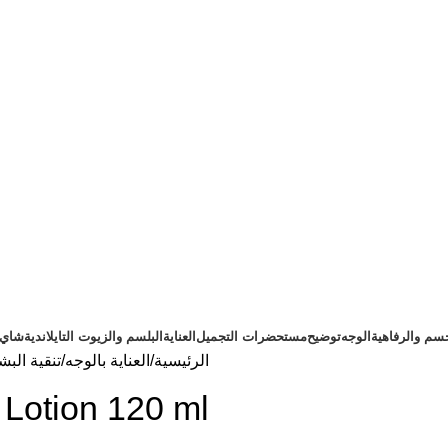
سم والرفاهية
الوجه
توضيح
مستحضرات التجميل
العناية
البلسم والزيوت التايلاندية
شاي ت
الرئيسية
العناية بالوجه
تنقية البش
Lotion 120 ml