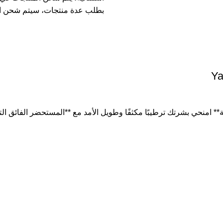
بطلب عدة منتجات، سيتم شحن ا
Ya
* امنحي بشرتك ترطيبًا مكثفًا وطويل الأمد مع **المستحضر الفائق ا