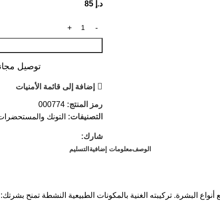
د.إ
85
توصيل مجاني عند ال
إضافة إلى قائمة الأمنيات
رمز المنتج:
000774
التصنيفات:
التونك والمستحضرات
شارك:
الوصف
معلومات إضافية
التسليم
أنواع البشرة. تركيبته الغنية بالمكونات الطبيعية النشطة تمنح بشرتك: