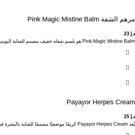
مرهم الشفة Pink Magic Mistine Balm
د.إ
23
Pink Magic Mistine Balm هو بلسم شفاه خفيف مصمم للعناية اليومية بالشفاه وحمايتها من العوامل الخارجية. يساعد على الحفاظ على
Payayor Herpes Cream
د.إ
25
يُعد Payayor Herpes Cream كريمًا موضعيًا مصممًا للعناية بالبشرة في حالات ظهور الهربس الجلدي، حيث يساعد على تهدئة البشرة وتقليل