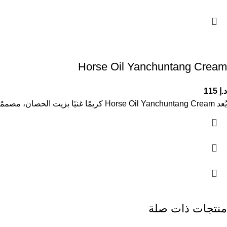
Horse Oil Yanchuntang Cream
د.إ
115
يُعد Horse Oil Yanchuntang Cream كريمًا غنيًا بزيت الحصان، مصممًا لتوفير ترطيب عميق وتغذية مكثفة للبشرة. تُعرف هذه التركيبة بقدرتها
منتجات ذات صلة