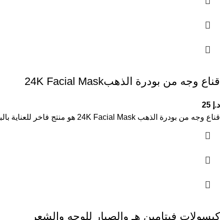
قناع وجه من بودرة الذهب24K Facial Mask
د.إ
25
قناع وجه من بودرة الذهب 24K Facial Mask هو منتج فاخر للعناية بالبشرة مصمم لتعزيز إشراقة الوجه وتحسين مظهره العام.
كبسولات فيتامين هـ والصبار للوجه والشعر