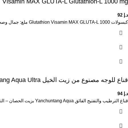
Visamin MAX GLUTA-L Glutathion-L 1000 mg
د.إ
92
كبسولات Glutathion Visamin MAX GLUTA-L 1000 ملغ: جمال وصحة البشرة الغلوتاثيون هو مركب طبيعي ينتجه الجسم من ثلاثة أحماض أمينية
قناع للوجه مصنوع من زيت الخيل Yanchuntang Aqua Ultra
د.إ
94
قناع الترطيب والتفتيح الفائق Yanchuntang Aqua بزيت الحصان – التغذية المكثفة للبشرة الجافة امنحي بشرتك ترطيبًا عميقًا وتغذية فائقة مع