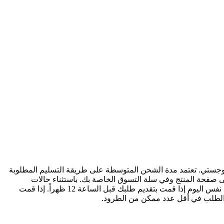
وجستي. تعتمد مدة الشحن المتوسطة على طريقة التسليم المطلوبة
ى صفحة المنتج وفي سلة التسوق الخاصة بك. باستثناء حالات
استثنائية، يتم شحن المنتجات في نفس اليوم إذا قمت بتقديم طلبك قبل الساعة 12 ظهراً. إذا قمت
لطلب في أقل عدد ممكن من الطرود.