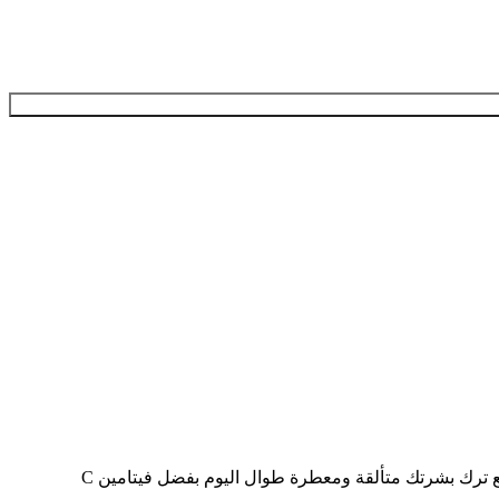
امنحي جسمك تجربة سبا فاخرة في المنزل مع ملح سبا يوكو بالليمون. منتج فعال واقتصادي يوفر نتائج مشابهة لعلاجات الصالون المكلفة، مع ترك بشرتك متألقة ومعطرة طوال اليوم بفضل فيتامين C