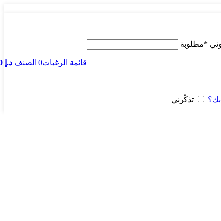
وني
*
مطلوبة
قائمة الرغبات
0
الصنف
د.إ
0
بك؟
تذكّرني