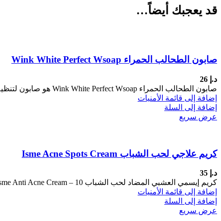
قد يعجبك أيضاً…
صابون الطحالب الحمراء Wink White Perfect Wsoap
د.إ
26
صابون الطحالب الحمراء Wink White Perfect Wsoap هو صابون لتنظيف البشرة يساعد على إزالة الشوائب وتفتيح البشرة وتحسين مظهرها. يحتوي
إضافة إلى قائمة الأمنيات
إضافة إلى السلة
عرض سريع
كريم علاجي لحب الشباب Isme Acne Spots Cream
د.إ
35
كريم إيسمي العشبي المضاد لحب الشباب Isme Anti Acne Cream – 10 غرام وصف المنتج كريم إيسمي المضاد لحب الشباب
إضافة إلى قائمة الأمنيات
إضافة إلى السلة
عرض سريع