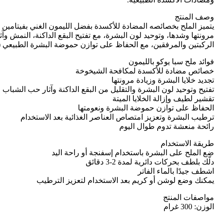
وصف المنتج
مرونتها وشدها، وتوحيد لون البشرة، مع تفتيح البقع الداكنة، النمش وآ
الركبتين والمرفقين، مع الحفاظ على توازن حموضة البشرة الطبيعي (pH).
فوائد ملح سبا يوكو بالليمون
خصائص مضادة للأكسدة لمكافحة الشيخوخة
تجديد خلايا البشرة وزيادة مرونتها
تفتيح وتوحيد لون البشرة والتقليل من البقع الداكنة وآثار حب الشباب
تقشير لطيف وإزالة الخلايا الميتة
الحفاظ على توازن حموضة البشرة ونعومتها
ترطيب البشرة وتعزيز امتصاص العناصر الغذائية بعد الاستخدام
رائحة منعشة تدوم طوال اليوم
طريقة الاستخدام
ضع الملح على البشرة باستخدام إسفنجة أو راحة اليد
دلّك بلطف بحركات دائرية لمدة 2-3 دقائق
اشطف جيدًا بالماء الفاتر
يمكنك وضع لوشن أو كريم بعد الاستخدام لتعزيز الترطيب
مواصفات المنتج
الوزن: 300 غرام