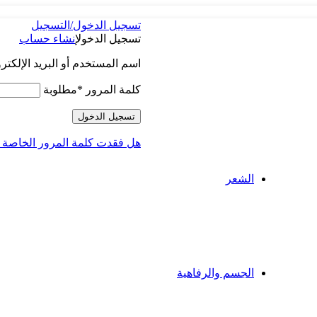
تسجيل الدخول/التسجيل
تسجيل الدخول
إنشاء حساب
اسم المستخدم أو البريد الإلكتر
كلمة المرور
*
مطلوبة
تسجيل الدخول
هل فقدت كلمة المرور الخاصة 
الشعر
صبغ الشعر
تساقط الشعر
سيروم للشعر
الشامبو والبلسم
العناية بفروة الرأس
العلاجات السريعة
الجسم والرفاهية
الحمام والدش
زيوت وبلسم للتدليك
كريمات مضادة للسيلوليت