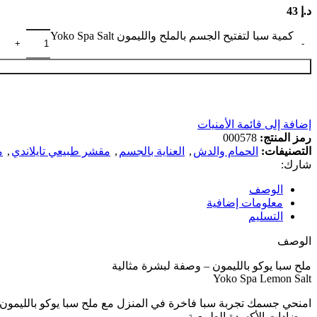
د.إ
43
كمية سبا لتفتيح الجسم بالملح والليمون Yoko Spa Salt
إضافة إلى قائمة الأمنيات
رمز المنتج:
000578
التصنيفات:
الحمام والدش
,
العناية بالجسم
,
مقشر طبيعي تايلاندي
,
م
شارك:
الوصف
معلومات إضافية
التسليم
الوصف
ملح سبا يوكو بالليمون – وصفة لبشرة مثالية
Yoko Spa Lemon Salt
ومضادات الأكسدة الطبيعية.