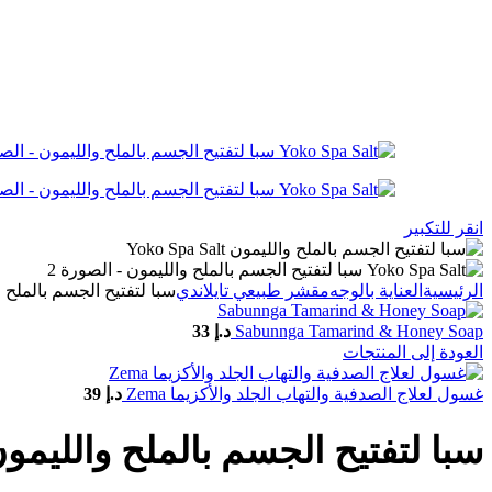
انقر للتكبير
الرئيسية
العناية بالوجه
مقشر طبيعي تايلاندي
سبا لتفتيح الجسم بالملح والليمون t
Sabunnga Tamarind & Honey Soap
د.إ
33
العودة إلى المنتجات
غسول لعلاج الصدفية والتهاب الجلد والأكزيما Zema
د.إ
39
سبا لتفتيح الجسم بالملح والليمون ko Spa Salt