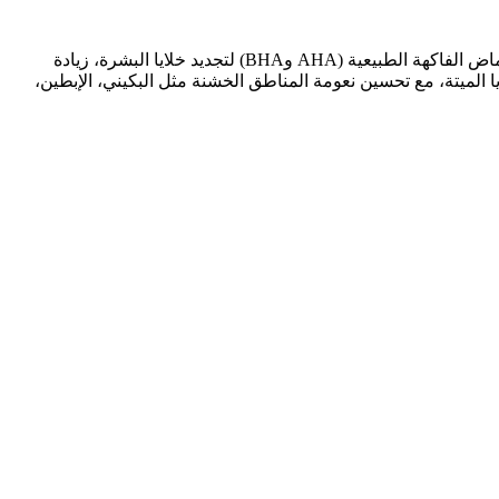
يتميز الملح بخصائصه المضادة للأكسدة بفضل الليمون الغني بفيتامين C الذي يحارب الجذور الحرة ويقلل علامات تقدم السن. يحتوي على أحماض الفاكهة الطبيعية (AHA وBHA) لتجديد خلايا البشرة، زيادة
ا الميتة، مع تحسين نعومة المناطق الخشنة مثل البكيني، الإبطين،