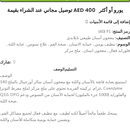
توصيل مجاني عند الشراء بقيمة AED 400 يورو أو أكثر
إضافة إلى قائمة الأمنيات
رمز المنتج:
91 (60)
التصنيف:
معجون أسنان طبيعي تايلاندي
الوسوم:
تنظيف يومي
,
حماية الاسنان
,
صحة الفم
,
علاج تسوس
,
عناية اللثة
,
فلورايد فعال
,
معجون اسنان
,
ملح مركز
شارك:
التسليم
الوصف
الوصف
استمتع بعناية فائقة بالأسنان واللثة مع معجون أسنان سالز أورجينال بالملح 140
غرام. تركيبته الفريدة تحتوي على ملح مركز (ملح مفرط التوتر)، Coenzyme
Q10، DPG والفلورايد (1000 جزء بالمليون) لحماية الأسنان من التسوس ودعم
صحة اللثة.
يمنحك طعماً مالحاً أصيلاً لكنه لطيف، مع تنظيف فعال لجميع مشاكل الفم،
ويضمن حماية يومية متكاملة للأسنان واللثة.