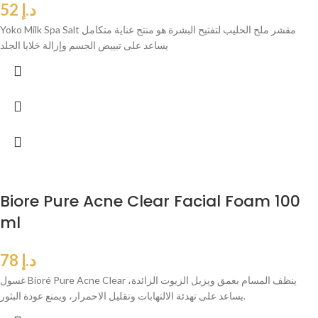
د.إ
52
Yoko Milk Spa Salt مقشر ملح الحليب لتفتيح البشرة هو منتج عناية متكامل
يساعد على تبييض الجسم وإزالة خلايا الجلد
Biore Pure Acne Clear Facial Foam 100
ml
د.إ
78
غسول Bioré Pure Acne Clear ينظف المسام بعمق ويزيل الزيوت الزائدة،
يساعد على تهدئة الالتهابات وتقليل الاحمرار، ويمنع عودة البثور.