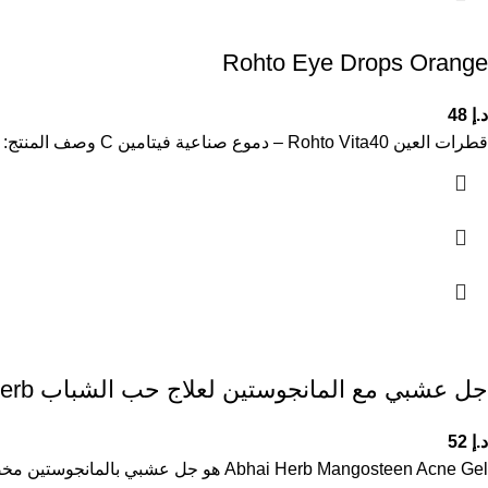
Rohto Eye Drops Orange
د.إ
48
قطرات العين Rohto Vita40 – دموع صناعية فيتامين C وصف المنتج: قطرات Rohto Vita40 هي أفضل قطرات عين اختبرناها لترطيب
جل عشبي مع المانجوستين لعلاج حب الشباب Abhai Herb
د.إ
52
Abhai Herb Mangosteen Acne Gel هو جل عشبي بالمانجوستين مخصص لعلاج حب الشباب وتنقية البشرة. يساعد على تقليل البثور وتنظيف