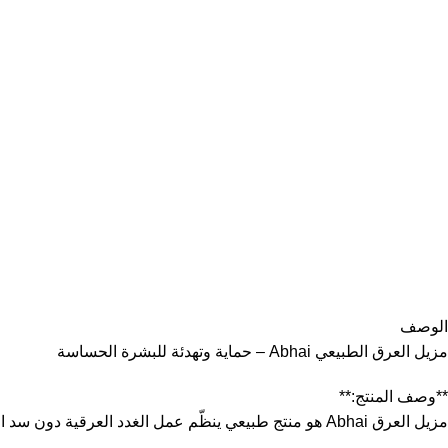
الوصف
مزيل العرق الطبيعي Abhai – حماية وتهدئة للبشرة الحساسة
**وصف المنتج:**
مزيل العرق Abhai هو منتج طبيعي ينظّم عمل الغدد العرقية دون سد المسام، مع العناية بالبشرة الحساسة. تركيبة هذا المنتج تمنع نمو البكتيريا المسببة للروائح الكريهة، بينما تمنح البشرة تأثيرًا مهدئًا ومرطبًا.