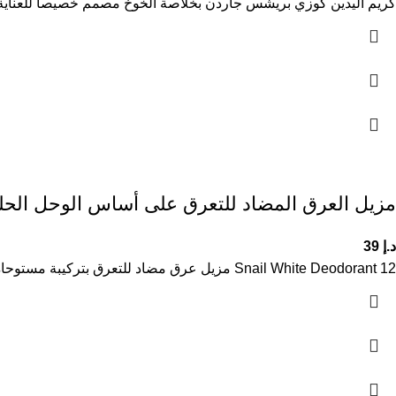
كريم اليدين كوزي بريشس جاردن بخلاصة الخوخ مصمم خصيصاً للعناية با
مزيل العرق المضاد للتعرق على أساس الوحل الحلزون 12 White Deodorant
د.إ
39
12 Snail White Deodorant مزيل عرق مضاد للتعرق بتركيبة مستوحاة من مستخلص الحلزون يوفر حماية فعالة من التعرق والروائح الكريهة