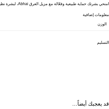
امنحي بشرتك حماية طبيعية وفعّالة مع مزيل العرق Abhai، لبشرة نظيفة، منتعشة وخالية من الروائح طوال اليوم.
معلومات إضافية
الوزن
التسليم
قد يعجبك أيضاً…