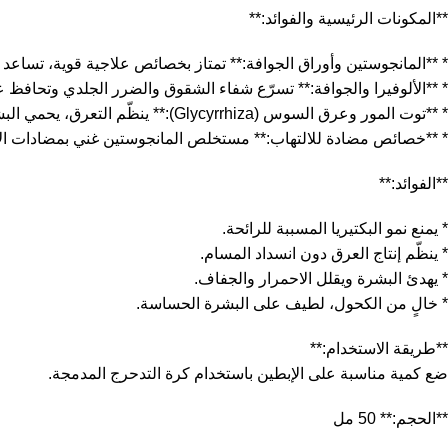
**المكونات الرئيسية والفوائد:**
* **المانجوستين وأوراق الجوافة:** تمتاز بخصائص علاجية قوية، تساعد 
* **الألوفيرا والجوافة:** تسرّع شفاء الشقوق والضرر الجلدي وتحافظ
* **توت المور وعرق السوس (Glycyrrhiza):** ينظّم التعرق، يحمي البشرة من الروائح الكريهة ويضفي تأثيرًا مطهّرًا.
* **خصائص مضادة للالتهاب:** مستخلص المانجوستين غني بمضادات ال
**الفوائد:**
* يمنع نمو البكتيريا المسببة للرائحة.
* ينظّم إنتاج العرق دون انسداد المسام.
* يهدئ البشرة ويقلل الاحمرار والجفاف.
* خالٍ من الكحول، لطيف على البشرة الحساسة.
**طريقة الاستخدام:**
ضع كمية مناسبة على الإبطين باستخدام كرة التدحرج المدمجة.
**الحجم:** 50 مل