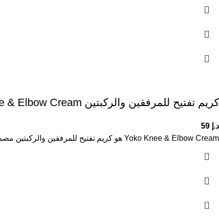
كريم تفتيح للمرفقين والركبتين Yoko Knee & Elbow Cream
د.إ
59
Yoko Knee & Elbow Cream هو كريم تفتيح للمرفقين والركبتين مصمم لتقليل التصبغات وتوحيد لون البشرة في المناطق الداكنة. يساعد