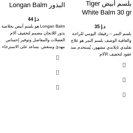
بلسم أبيض Tiger
البذور Longan Balm
White Balm 30 gr
د.إ
44
Longan Balm هو بلسم أبيض بخلاصة
د.إ
35
بذور اللانجان مصمم لتخفيف آلام
بلسم النمر – رفيقك اليومي للراحة
العضلات والمفاصل وتوفير إحساس
والعافية الوصف بلسم النمر هو علاج
مهدئ ومنعش. يساعد على الاسترخاء
تقليدي تايلاندي مشهور، يُستخدم منذ
عقود لتخفيف الآلام