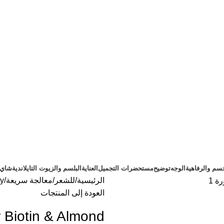
سم والرفاهية
الوجه
توضيح
مستحضرات التجميل
العناية
البلسم والزيوت التايلاندية
شاي ت
الرئيسية
للشعر
معالجة سريعة
ay
العودة إلى المنتجات
 Biotin & Almond