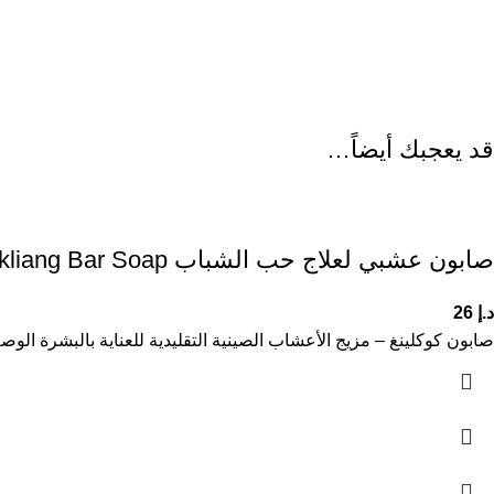
قد يعجبك أيضاً…
صابون عشبي لعلاج حب الشباب Kokliang Bar Soap
د.إ
26
صابون كوكلينغ – مزيج الأعشاب الصينية التقليدية للعناية بالبشرة الوصف