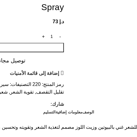
Spray
د.إ
73
توصيل مجاني عند ال
إضافة إلى قائمة الأمنيات
رمز المنتج:
220
التصنيفات:
سيرو
تقليل التقصف
,
تقوية الشعر
,
شعر
شارك:
الوصف
معلومات إضافية
التسليم
Carebeau Fantasy Leaf On Hair Biotin &  هو بخاخ للشعر غني بالبيوتين وزيت اللوز مصمم لت