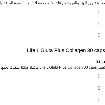
صابونة جوز الهند والقهوة من Narda مصممة لتناسب البشرة الجافة والدهنية على حد سواء. تحتوي على جزيئات القهوة الطبيعية التي
Life L Gluta Plus Collagen 30 caps
د.إ
82
يُعتبر Life L Gluta Plus Collagen 30 caps مكملًا غذائيًا متقدمًا يجمع بين الجلوتاثيون والكولاجين لدعم صحة البشرة وتعزيز مظهرها