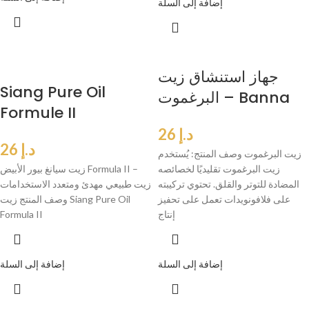
إضافة إلى السلة
جهاز استنشاق زيت
Siang Pure Oil
البرغموت – Banna
Formule II
د.إ
26
د.إ
26
زيت البرغموت وصف المنتج: يُستخدم
زيت البرغموت تقليديًا لخصائصه
زيت سيانغ بيور الأبيض Formula II –
المضادة للتوتر والقلق. تحتوي تركيبته
زيت طبيعي مهدئ ومتعدد الاستخدامات
على فلافونويدات تعمل على تحفيز
وصف المنتج زيت Siang Pure Oil
إنتاج
Formula II
إضافة إلى السلة
إضافة إلى السلة