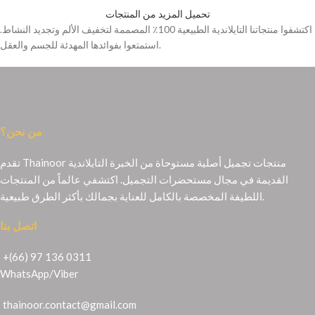
تحميل المزيد من المنتجات
اكتشفوا منتجاتنا التايلاندية الطبيعية 100٪ المصممة لتخفيف الألم وتجديد النشاط.
استمتعوا بفوائدها المهدئة للجسم والعقل.
من نحن؟
تقدم Thainoor منتجات تجميل أصلية مستوحاة من الخبرة التايلاندية
القديمة في مجال مستحضرات التجميل. اكتشفي عالماً من المنتجات
اللطيفة المخصصة بالكامل للعناية بجمالك بأكثر الطرق طبيعية.
اتصل بنا
+(66) 97 136 0311
WhatsApp
/
Viber
thainoor.contact@gmail.com