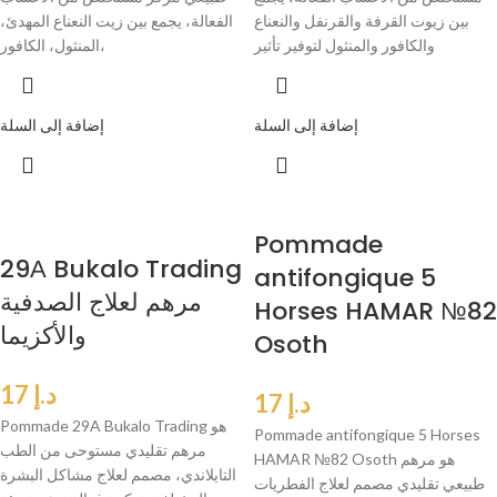
بين زيوت القرفة والقرنفل والنعناع
الفعالة، يجمع بين زيت النعناع المهدئ،
والكافور والمنثول لتوفير تأثير
المنثول، الكافور،
إضافة إلى السلة
إضافة إلى السلة
Pommade
29А Bukalo Trading
antifongique 5
مرهم لعلاج الصدفية
Horses HAMAR №82
والأكزيما
Osoth
د.إ
17
د.إ
17
Pommade 29A Bukalo Trading هو
Pommade antifongique 5 Horses
مرهم تقليدي مستوحى من الطب
HAMAR №82 Osoth هو مرهم
التايلاندي، مصمم لعلاج مشاكل البشرة
طبيعي تقليدي مصمم لعلاج الفطريات