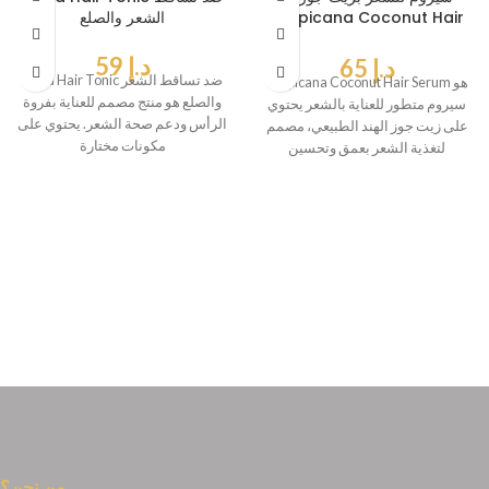
Tropicana Coconut Hair
الشعر والصلع
Serum
د.إ
59
د.إ
65
Jinda Hair Tonic ضد تساقط الشعر
Tropicana Coconut Hair Serum هو
والصلع هو منتج مصمم للعناية بفروة
سيروم متطور للعناية بالشعر يحتوي
الرأس ودعم صحة الشعر. يحتوي على
على زيت جوز الهند الطبيعي، مصمم
مكونات مختارة
لتغذية الشعر بعمق وتحسين
من نحن؟