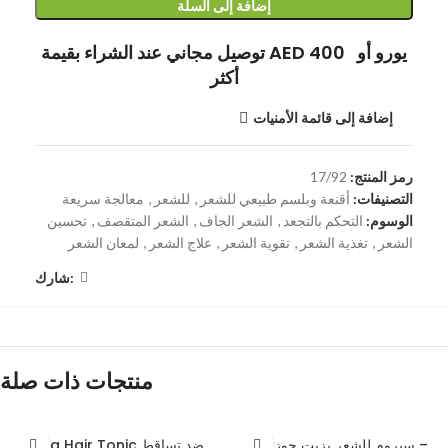
إضافة إلى السلة
توصيل مجاني عند الشراء بقيمة AED 400 يورو أو
أكثر
إضافة إلى قائمة الأمنيات
رمز المنتج:
17/92
التصنيفات:
أقنعة وبلسم طبيعي للشعر
,
للشعر
,
معالجة سريعة
الوسوم:
التحكم بالتجعد
,
الشعر الجاف
,
الشعر المتقصف
,
تحسين
الشعر
,
تغذية الشعر
,
تقوية الشعر
,
علاج الشعر
,
لمعان الشعر
شارك:
منتجات ذات صلة
سيروم للشعر بزيت جوز الهند –
Jinda Hair Tonic ضد تساقط