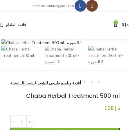
thainoor.contact@gmail.com
0
د.إ
0
قائمة الطعام
انقر للتكبير
أقنعة وبلسم طبيعي للشعر
للشعر
الرئيسية
Chaba Herbal Treatment 500 ml
د.إ
108