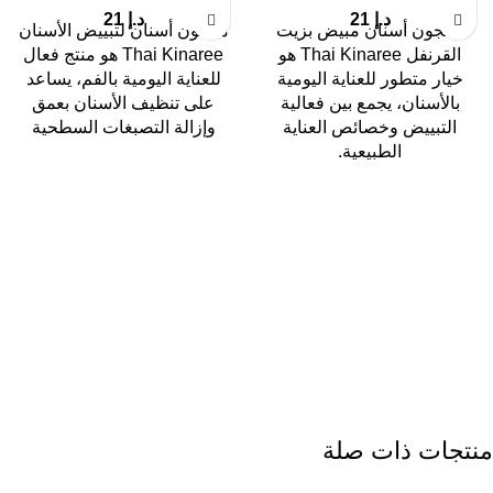
د.إ
21
د.إ
21
معجون أسنان مبيض بزيت
معجون أسنان لتبييض الأسنان
القرنفل Thai Kinaree هو
Thai Kinaree هو منتج فعال
خيار متطور للعناية اليومية
للعناية اليومية بالفم، يساعد
بالأسنان، يجمع بين فعالية
على تنظيف الأسنان بعمق
التبييض وخصائص العناية
وإزالة التصبغات السطحية
الطبيعية.
منتجات ذات صلة