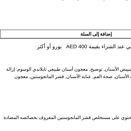
إضافة إلى السلة
شراء بقيمة AED 400 يورو أو أكثر
بييض الأسنان
,
توضيح
,
معجون أسنان طبيعي تايلاندي
الوسوم:
إزالة
الأسنان
,
صحة الفم
,
عناية الأسنان
,
قشر المانجوستين
,
معجون
ت مع العناية بصحة الفم. يحتوي على مستخلص قشر المانجوستين المعروف بخصائصه المضادة