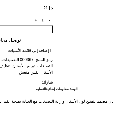
د.إ
21
توصيل مجاني عند ال
إضافة إلى قائمة الأمنيات
رمز المنتج:
000367
التصنيفات:
ت
التصبغات
,
تبييض الأسنان
,
تنظيف 
الأسنان
,
نفس منعش
شارك:
الوصف
معلومات إضافية
التسليم
قشر المانجوستين Thai Kinaree هو معجون أسنان مصمم لتفتيح لون الأسنان وإزالة التصبغا