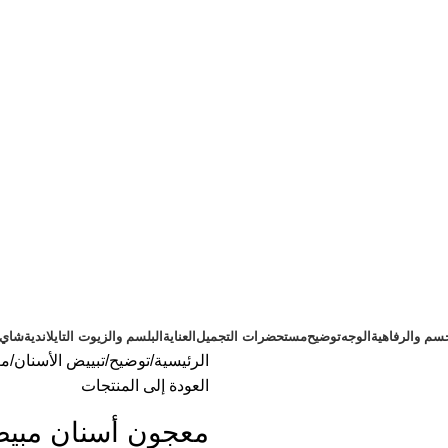
سم والرفاهية
الوجه
توضيح
مستحضرات التجميل
العناية
البلسم والزيوت التايلاندية
شاي ت
الرئيسية
توضيح
تبييض الأسنان
مع
العودة إلى المنتجات
معجون أسنان مبيض بقشر