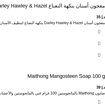
معجون أسنان بنكهة النعناع Darley Hawley & Hazel
د.إ
35
معجون أسنان Darley Hawley & Hazel بنكهة النعناع لتنظيف الأسنان وتبييضها هو معجون أسنان يومي يساعد على تنظيف الأسنان بعمق
Maithong Mangosteen Soap 100 g
د.إ
39
صابون Maithong بالمانجوستين 100 غرام غني بالمانجوستين والأعشاب الطبية، ينقي البشرة ويوازن إفراز الدهون. يقلل من حب الشباب، الشوائب، البقع