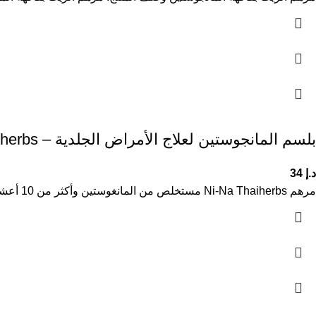
بلسم المانجوستين لعلاج الأمراض الجلدية – Ni-Na Thaiherbs
د.إ
34
مرهم Ni-Na Thaiherbs مستخلص من المانغوستين وأكثر من 10 أعشاب تايلاندية طبيعية، مُعد وفق وصفات تقليدية قديمة، فعال جداً في