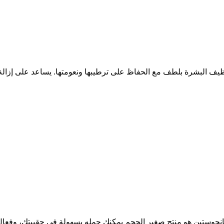
ظيف البشرة بلطف مع الحفاظ على ترطيبها ونعومتها. يساعد على إزالة
انجوستين هو منتج صغير الحجم يمكنك حمله بسهولة في حقيبتك، وفعال