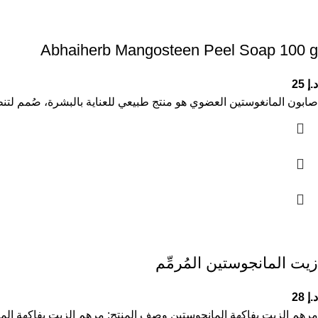
Abhaiherb Mangosteen Peel Soap 100 g
د.إ
25
صابون المانغوستين العضوي هو منتج طبيعي للعناية بالبشرة، صُمم لتن
زيت المانجوستين المُرمِّم
د.إ
28
مرهم الزيت بفاكهة المانجوستين وصف المنتج: مرهم الزيت بفاكهة الم