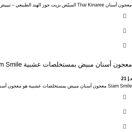
معجون أسنان Thai Kinaree المبيّض بزيت جوز الهند الطبيعي – تبييض فعّال وحماية شاملة (25 غرام) معجون الأسنان Thai Kinaree
معجون أسنان مبيض بمستخلصات عشبية Siam Smile
د.إ
21
Siam Smile معجون أسنان مبيض بمستخلصات عشبية هو معجون أسنان لتبييض الأسنان وتنظيفها بعمق باستخدام مكونات طبيعية عشبية. يساعد على