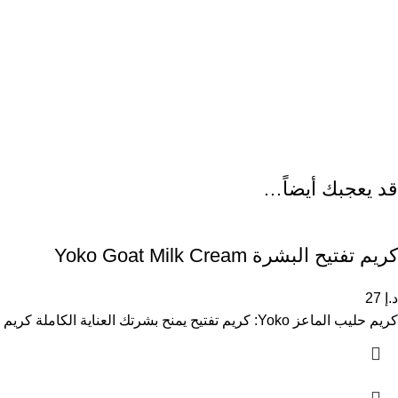
قد يعجبك أيضاً…
كريم تفتيح البشرة Yoko Goat Milk Cream
د.إ
27
كريم حليب الماعز Yoko: كريم تفتيح يمنح بشرتك العناية الكاملة كريم Yoko بحليب الماعز هو أكثر من مجرد منتج لتفتيح