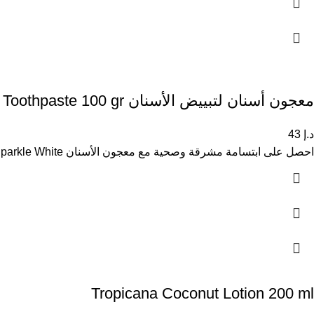
معجون أسنان لتبييض الأسنان Sparkle White Toothpaste 100 gr
د.إ
43
احصل على ابتسامة مشرقة وصحية مع معجون الأسنان Sparkle White، المصمم لتبييض الأسنان وتقليل البقع الناتجة عن التدخين أو الشاي
Tropicana Coconut Lotion 200 ml