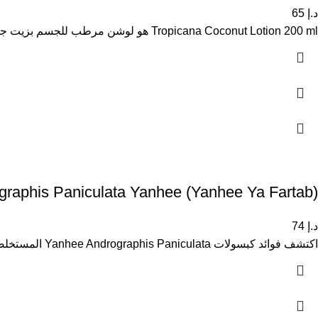
د.إ
65
Tropicana Coconut Lotion 200 ml هو لوشن مرطب للجسم بزيت جوز الهند مصمم لترطيب البشرة بعمق وتغذيتها وتحسين نعومتها. يساعد
graphis Paniculata Yanhee (Yanhee Ya Fartab)
د.إ
74
اكتشف فوائد كبسولات Yanhee Andrographis Paniculata المستخلصة من أزهار عالية الجودة، والمعروفة منذ أكثر من 2000 عام في الطب الصيني