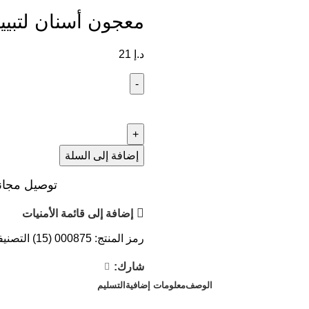
معجون أسنان لتبييض ال
د.إ
21
إضافة إلى السلة
توصيل مجاني عند ال
إضافة إلى قائمة الأمنيات
رمز المنتج:
000875 (15)
التصنيف
شارك:
الوصف
معلومات إضافية
التسليم