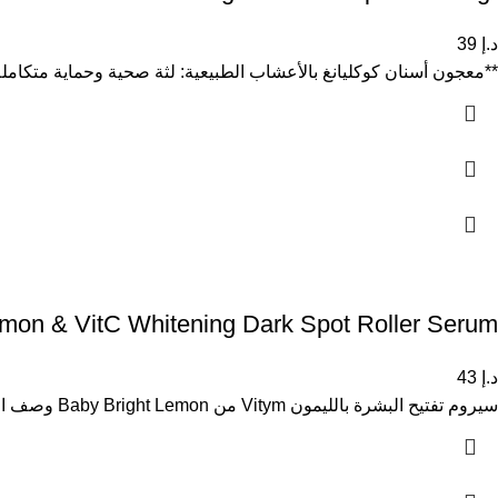
د.إ
39
**معجون أسنان كوكليانغ بالأعشاب الطبيعية: لثة صحية وحماية متكامل
emon & VitC Whitening Dark Spot Roller Serum
د.إ
43
سيروم تفتيح البشرة بالليمون Vitym من Baby Bright Lemon وصف المنتج: تنتج البشرة صبغة تُسمى الميلانين، التي تمنحها لونها الطبيعي.