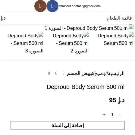
thainoor.contact@gmail.com
قائمة الطعام
د.إ
0
انقر للتكبير
الرئيسية
توضيح
تبييض الجسم
Deproud Body Serum 500 ml
د.إ
95
إضافة إلى السلة