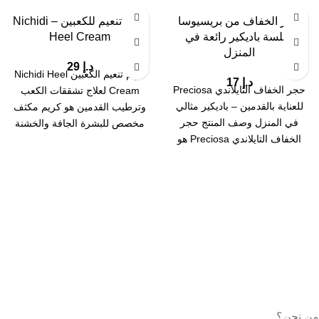
حجر الخفاف من بريسيوسا
كريم تنعيم للكعبين – Nichidi
لجلسة باديكير رائعة في
Heel Cream
المنزل
د.إ
29
كريم تنعيم الكعبين Nichidi Heel
د.إ
17
حجر الخفاف التايلاندي Preciosa
Cream لعلاج تشققات الكعب
للعناية بالقدمين – باديكير مثالي
وترطيب القدمين هو كريم مكثف
في المنزل وصف المنتج حجر
مخصص للبشرة الجافة والخشنة
الخفاف التايلاندي Preciosa هو
في القدمين
أداة فعّالة
من نحن؟