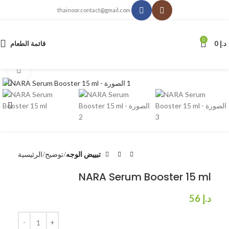
thainoor.contact@gmail.com
0
د.إ
0
قائمة الطعام
انقر للتكبير
تبييض الوجه
توضيح
الرئيسية
NARA Serum Booster 15 ml
د.إ
56