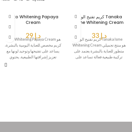
كريم تفتيح الوجه Tanaka
Yoko Whitening Papaya
Cream
Isme Whitening Cream
د.إ
33
د.إ
29
كريم تفتيح الوجه Tanaka Isme
Yoko Whitening Papaya Cream هو
Whitening Cream هو منتج تجميلي
كريم مخصص للعناية اليومية بالبشرة،
متطور للعناية بالبشرة يعتمد على
يساعد على تفتيحها وتوحيد لونها مع
تركيبة طبيعية فعالة تساعد على
تعزيز إشراقتها الطبيعية. يحتوي