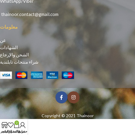
WhatsApp
/
Viber
thainoor.contact@gmail.com
معلومات
عن
الشهادات
الشحن والإرجاع
شراء منتجات تايلندية
Copyright © 2021
Thainoor
0
حسابي
عربة التسوق
قائمة الرغبات
المتجر