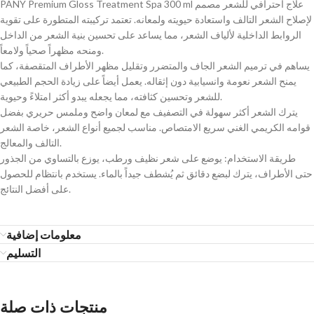
PANY Premium Gloss Treatment Spa 300 ml علاج احترافي للشعر مصمم
لإصلاح الشعر التالف واستعادة حيويته ولمعانه. تعتمد تركيبته المتطورة على تقوية
الروابط الداخلية لألياف الشعر، مما يساعد على تحسين بنية الشعر من الداخل
ومنحه مظهراً صحياً ولامعاً.
يساهم في ترميم الشعر الجاف والمتضرر وتقليل مظهر الأطراف المتقصفة، كما
يمنح الشعر نعومة وانسيابية دون إثقاله. يعمل أيضاً على زيادة الحجم الطبيعي
للشعر وتحسين كثافته، مما يجعله يبدو أكثر امتلاءً وحيوية.
يترك الشعر أكثر سهولة في التصفيف مع لمعان واضح وملمس حريري بفضل
قوامه الكريمي الغني سريع الامتصاص. مناسب لجميع أنواع الشعر، خاصة الشعر
التالف والمعالج.
طريقة الاستخدام: يوضع على شعر نظيف ورطب، يوزع بالتساوي من الجذور
حتى الأطراف، يترك لبضع دقائق ثم يُشطف جيداً بالماء. يستخدم بانتظام للحصول
على أفضل النتائج.
معلومات إضافية
التسليم
منتجات ذات صلة