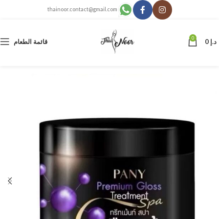
thainoor.contact@gmail.com
0
د.إ
0
قائمة الطعام